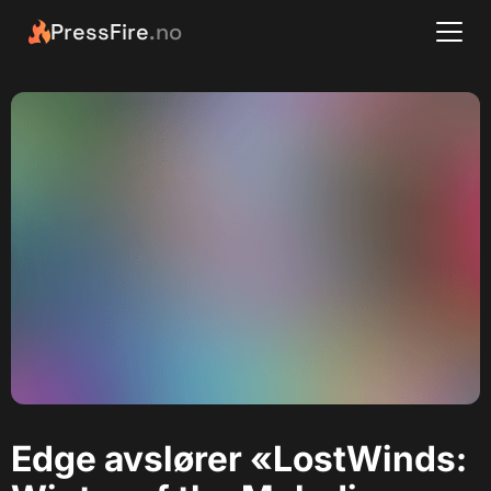
PressFire
.no
Edge avslører «LostWinds: