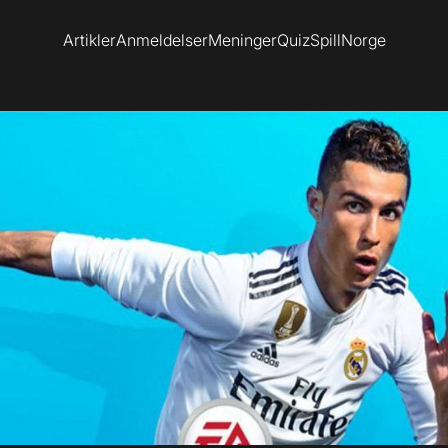
Artikler
Anmeldelser
Meninger
Quiz
SpillNorge