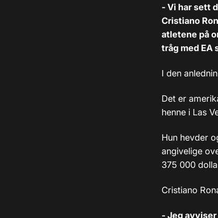
- Vi har sett
Cristiano Ron
atletene på o
tråg med EA si
I den anlednin
Det er ameri
henne i Las V
Hun hevder ogs
angivelige ov
375 000 dollar 
Cristiano Ron
- Jeg avvise