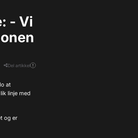
 - Vi
jonen
Del artikkel
do at
lik linje med
t og er