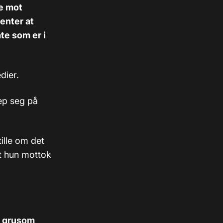
ne mot
enter at
te som er i
edier.
ep seg på
ille om det
t hun mottok
n grusom