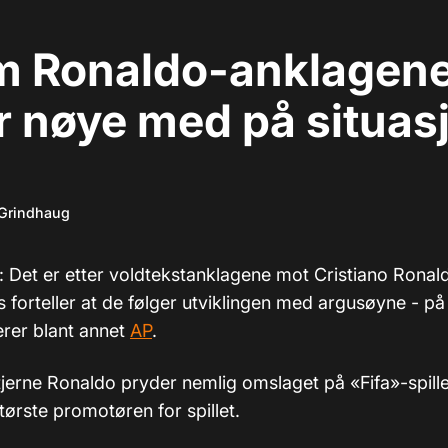
 Ronaldo-anklagene:
r nøye med på situas
 Grindhaug
): Det er etter voldtekstanklagene mot Cristiano Ronal
s forteller at de følger utviklingen med argusøyne - på 
erer blant annet
AP
.
tjerne Ronaldo pryder nemlig omslaget på «Fifa»-spille
ørste promotøren for spillet.