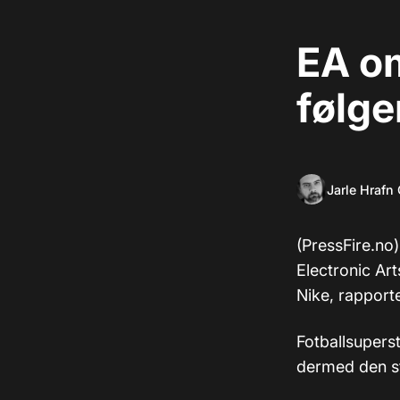
EA om
følge
Jarle Hrafn
(PressFire.no
Electronic Art
Nike, rapport
Fotballsupers
dermed den st