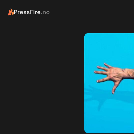
PressFire
.no