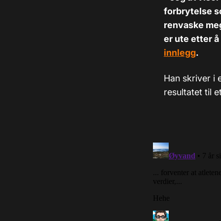
forbrytelse s
renvaske meg 
er ute etter 
innlegg
.
Han skriver i 
resultatet til 