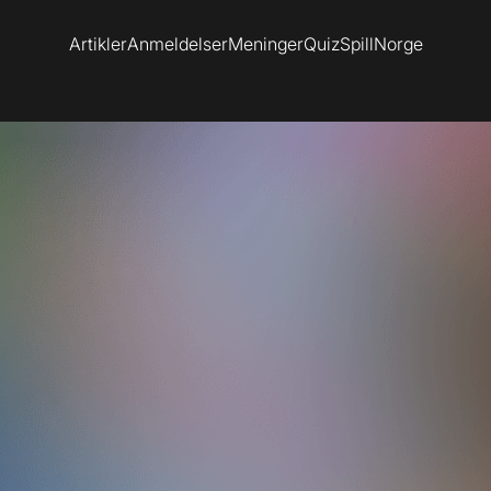
Artikler
Anmeldelser
Meninger
Quiz
SpillNorge