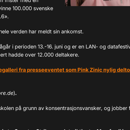
m frister med en
å vinne 100.000 svenske
.6».
 hele verden har meldt sin ankomst.
år i perioden 13.-16. juni og er en LAN- og datafestiv
gert hadde over 12.000 deltakere.
egalleri fra presseeventet som Pink Zinic nylig delt
ore.de
)
.
kolen på grunn av konsentrasjonsvansker, og jobber 