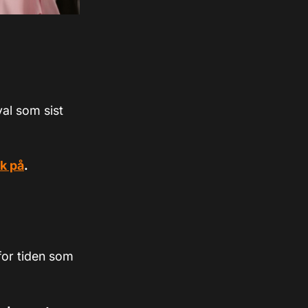
al som sist
ok på
.
for tiden som