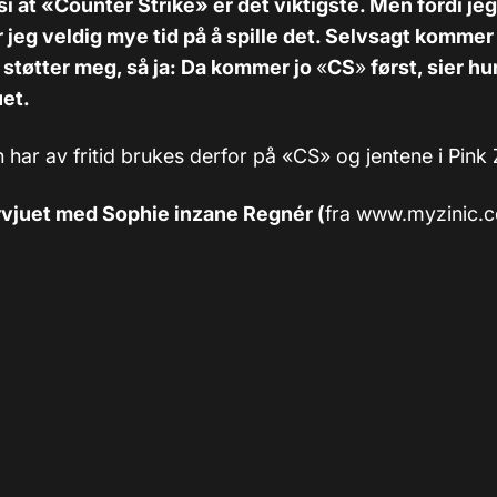
 si at «Counter Strike» er det viktigste. Men fordi je
 jeg veldig mye tid på å spille det. Selvsagt kommer
 støtter meg, så ja: Da kommer jo
«
CS
»
først, sier hu
uet.
har av fritid brukes derfor på «CS» og jentene i Pink Z
rvjuet med Sophie inzane Regnér (
fra www.myzinic.