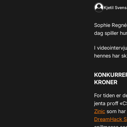
Kjetil Sven
Sophie Regnér 
dag spiller hu
I videointervj
hennes har sk
KONKURRER
KRONER
For tiden er 
jenta proff «C
Zinic
som har 
DreamHack S