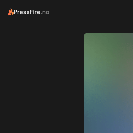
PressFire
.no