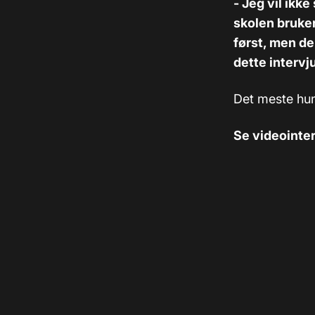
- Jeg vil ikke
skolen bruker
først, men de
dette intervj
Det meste hun 
Se videointe