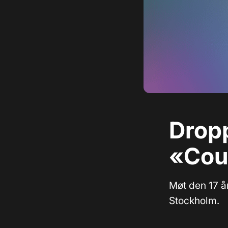
Dropp
«Coun
Møt den 17 å
Stockholm.