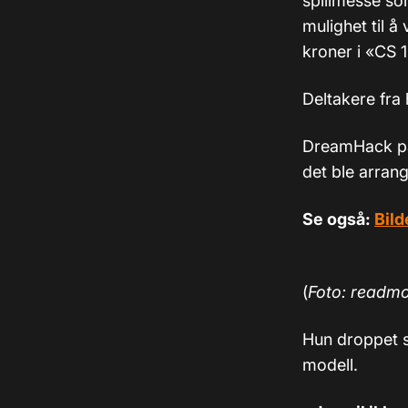
spillmesse so
mulighet til 
kroner i «CS 1
Deltakere fra
DreamHack påg
det ble arran
Se også:
Bild
(
Foto: readm
Hun droppet s
modell.