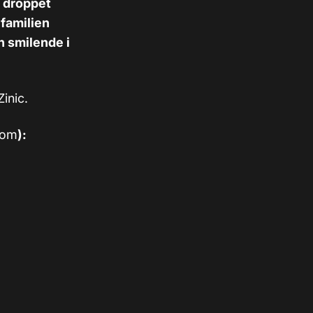
g droppet
 familien
n smilende i
inic.
com
)
: