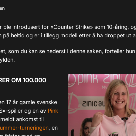
sen
ble introdusert for «Counter Strike» som 10-åring, og 
n på heltid og er i tillegg modell etter å ha droppet ut 
uet, som du kan se nederst i denne saken, forteller hun
ylden.
ER OM 100.000
den 17 år gamle svenske
S»-spiller og en av
Pink
meldt ankomst til
ummer-turneringen
, en