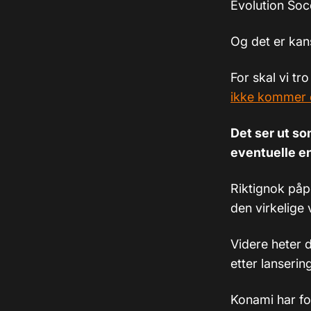
Evolution Soc
Og det er kans
For skal vi tro
ikke kommer et
Det ser ut so
eventuelle end
Riktignok påpe
den virkelige
Videre heter d
etter lanserin
Konami har for