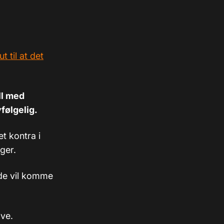
 til at det
ll med
vfølgelig.
t kontra i
ger.
nde vil komme
ave.