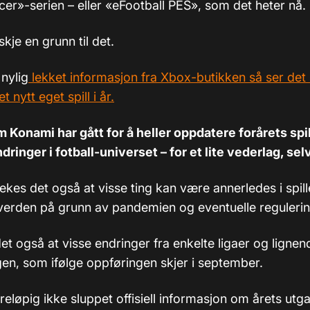
cer»-serien – eller «eFootball PES», som det heter nå.
kje en grunn til det.
 nylig
lekket informasjon fra Xbox-butikken så ser det ut
 nytt eget spill i år.
m Konami har gått for å heller oppdatere forårets spi
ringer i fotball-universet – for et lite vederlag, sel
kes det også at visse ting kan være annerledes i spille
 verden på grunn av pandemien og eventuelle regulerin
et også at visse endringer fra enkelte ligaer og ligne
gen, som ifølge oppføringen skjer i september.
eløpig ikke sluppet offisiell informasjon om årets utg