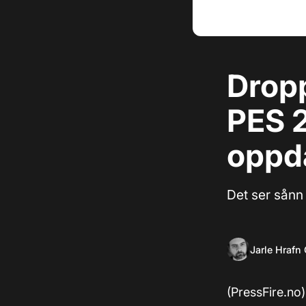
Drop
PES 2
oppda
Det ser sånn 
Jarle Hrafn
(PressFire.no)