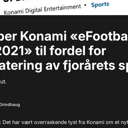
per Konami «eFootba
021» til fordel for
tering av fjorårets sp
ut.
 Grindhaug
: Det har vært overraskende tyst fra Konami om et nytt 