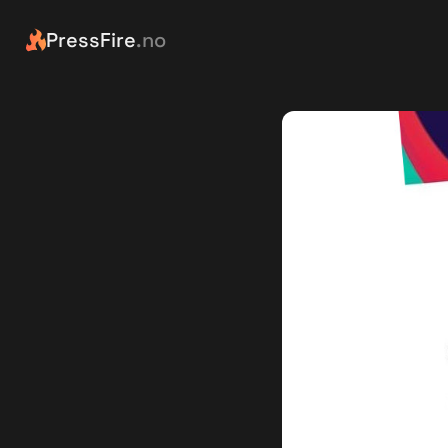
PressFire
.no