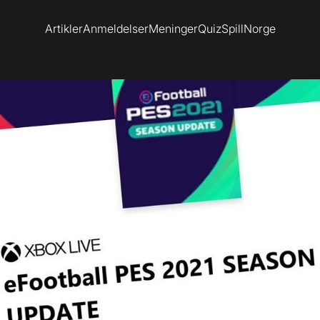
Artikler
Anmeldelser
Meninger
Quiz
SpillNorge