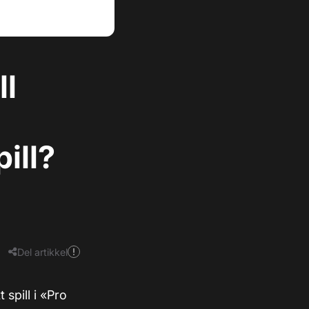
ll
ill?
Del artikkel
spill i «Pro