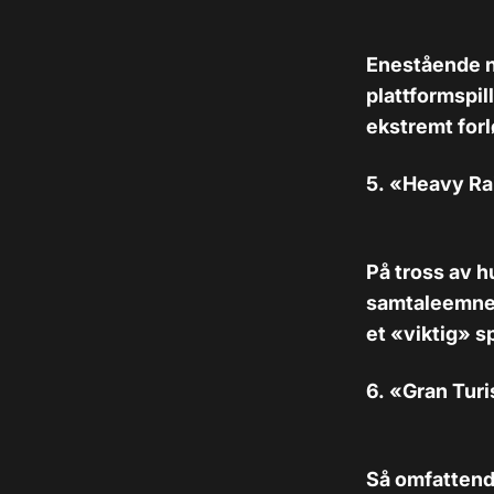
Enestående n
plattformspil
ekstremt forl
5. «Heavy Ra
På tross av hu
samtaleemne –
et «viktig» spi
6. «Gran Tur
Så omfattende