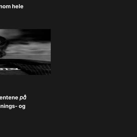
nnom hele
umentene
på
nnings- og