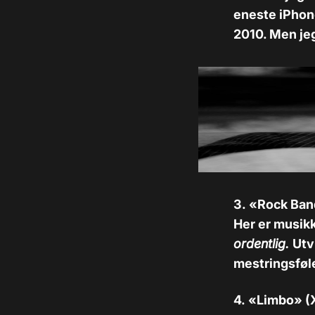
eneste iPhone
2010. Men jeg
3. «Rock Ban
Her er musik
ordentlig.
Utv
mestringsføle
4. «Limbo» (