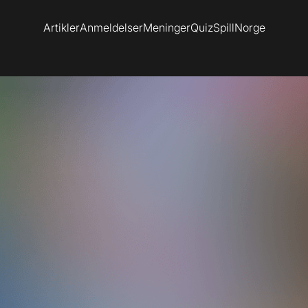
Artikler
Anmeldelser
Meninger
Quiz
SpillNorge