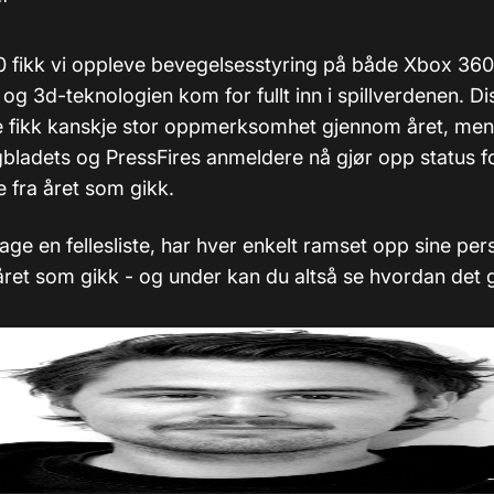
10 fikk vi oppleve bevegelsesstyring på både Xbox 36
 og 3d-teknologien kom for fullt inn i spillverdenen. Di
 fikk kanskje stor oppmerksomhet gjennom året, men e
bladets og PressFires anmeldere nå gjør opp status f
ne fra året som gikk.
 lage en fellesliste, har hver enkelt ramset opp sine per
 året som gikk - og under kan du altså se hvordan det 