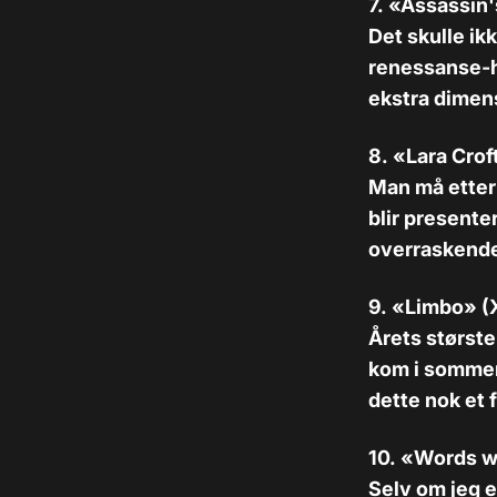
7. «
Assassin'
Det skulle ikk
renessanse-hu
ekstra dimens
8. «
Lara Crof
Man må etterh
blir presente
overraskende
9. «
Limbo» (
Årets størst
kom i sommer, 
dette nok et 
10. «
Words wi
Selv om jeg er