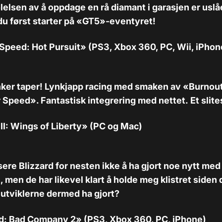
elsen av å oppdage en rå diamant i garasjen er uslåe
du først starter på «GT5»-eventyret!
 Speed: Hot Pursuit»
(PS3, Xbox 360, PC, Wii, iPhon
ker taper! Lynkjapp racing med smaken av «Burnout
Speed». Fantastisk integrering med nettet. Et slitest
 II: Wings of Liberty» (PC og Mac)
sere Blizzard for nesten ikke å ha gjort noe nytt me
», men de har likevel klart å holde meg klistret siden 
 utviklerne dermed ha gjort?
eld: Bad Company 2»
(PS3, Xbox 360, PC, iPhone)