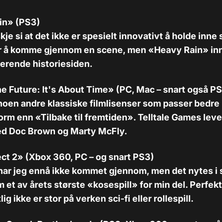
in» (PS3)
kje si at det ikke er spesielt innovativt å holde inn
r å komme gjennom en scene, men «Heavy Rain» in
erende historiesiden.
he Future: It's About Time» (PC, Mac – snart også PS
noen andre klassiske filmlisenser som passer bedre 
orm enn «Tilbake til fremtiden». Telltale Games lever
ed Doc Brown og Marty McFly.
ct 2» (Xbox 360, PC – og snart PS3)
 har jeg ennå ikke kommet gjennom, men det nytes i
 et av årets største «kosespill» for min del. Perfek
g ikke er stor på verken sci-fi eller rollespill.