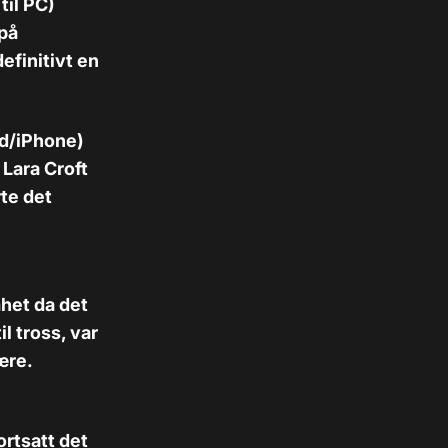
til PC)
 på
efinitivt en
ad/iPhone)
 Lara Croft
rte det
het da det
l tross, var
ære.
ortsatt det