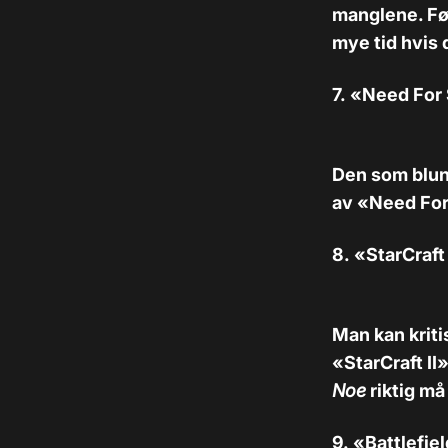
manglene. Føl
mye tid hvis 
7. «Need For
Den som blun
av «Need For 
8. «StarCraft
Man kan kriti
«StarCraft II
Noe
riktig må
9. «Battlefi