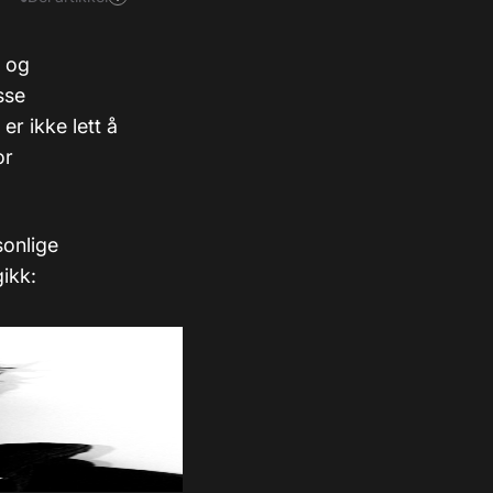
0 og
sse
r ikke lett å
or
sonlige
gikk: