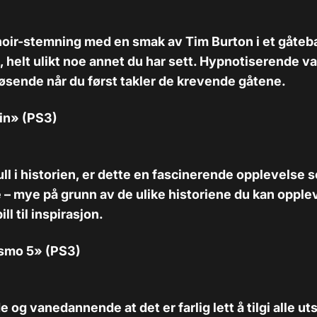
oir-stemning med en smak av Tim Burton i et gåteb
l, helt ulikt noe annet du har sett. Hypnotiserende v
øsende når du først takler de krevende gåtene.
in» (PS3)
ll i historien, er dette en fascinerende opplevelse so
 mye på grunn av de ulike historiene du kan opplev
ll til inspirasjon.
ismo 5» (PS3)
 og vanedannende at det er farlig lett å tilgi alle u