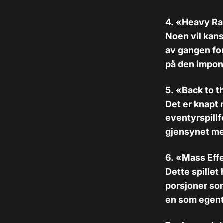
4. «Heavy Ra
Noen vil kans
av gangen fo
på den impon
5. «
Back to t
Det er knapt 
eventyrspillf
gjensynet m
6. «
Mass Effe
Dette spillet
porsjoner som
en som egentli