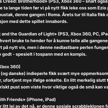
s Creed: Brotherhood» (PS3, Xbox 360 – snart også 
e ta lange tiden før vi på nytt fikk leke oss som Ezio
stak, denne gangen i Roma. Årets tur til Italia fikk d
jon med dette spillet innabords.
t and the Guardian of Light» (PS3, Xbox 360, PC, iP
vert bruke to hender for å kunne telle alle gangene
rt på nytt vis, men i denne nedlastbare perlen funge
 godt - spesielt i tospann med en kompis.
Xbox 360)
e (og danske) indieperle fikk svært mye oppmerksom
ufortjent mye ifølge enkelte. En litt merkelig slutt ti
friskt pust som viste hvor viktige også de små kan v
th Friends» (iPhone, iPad)
 litt lei av det nå, er denne sosiale scrabbleklonen f