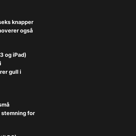
e seks knapper
noverer også
3 og iPad)
i
er gull i
 små
t stemning for