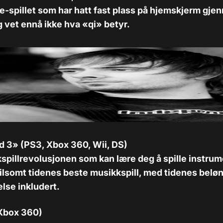
-spillet som har hatt fast plass på hjemskjerm gje
 vet ennå ikke hva «qi» betyr.
d 3» (PS3, Xbox 360, Wii, DS)
kspillrevolusjonen som kan lære deg å spille instr
ilsomt tidenes beste musikkspill, med tidenes belø
lse inkludert.
Xbox 360)