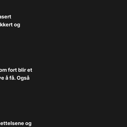
asert
akkert og
m fort blir et
e å få. Også
tsettelsene og