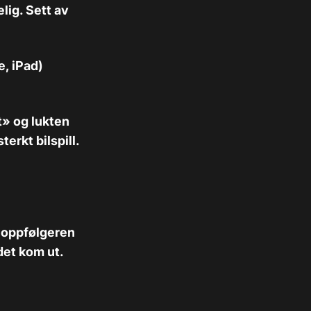
lig. Sett av
e, iPad)
» og lukten
erkt bilspill.
d oppfølgeren
det kom ut.