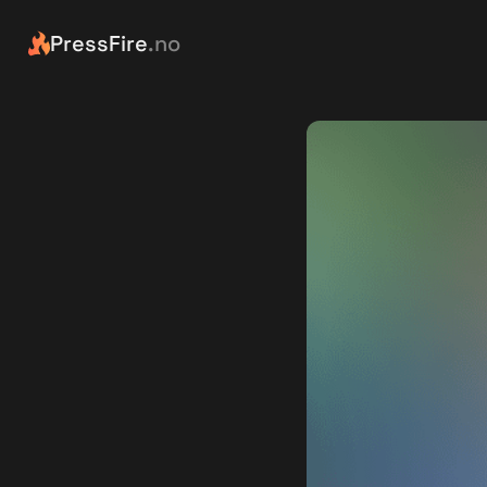
PressFire
.no