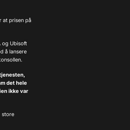
 at prisen på
A og Ubisoft
d å lansere
konsollen.
tjenesten,
am det hele
ien ikke var
 store