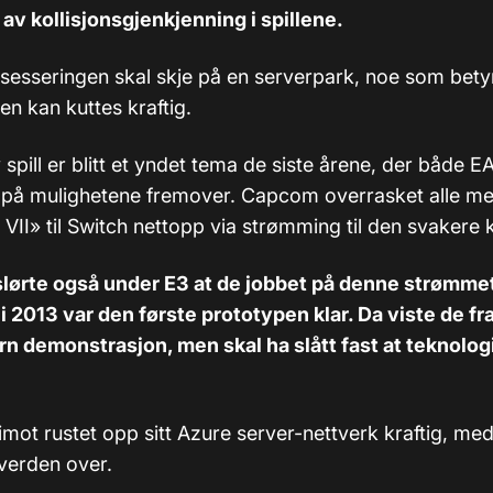
av kollisjonsgjenkjenning i spillene.
sesseringen skal skje på en serverpark, noe som betyr
 kan kuttes kraftig.
pill er blitt et yndet tema de siste årene, der både E
r på mulighetene fremover. Capcom overrasket alle me
 VII» til Switch nettopp via strømming til den svakere 
slørte også under E3 at de jobbet på denne strømme
i 2013 var den første prototypen klar. Da viste de fr
rn demonstrasjon, men skal ha slått fast at teknolog
mot rustet opp sitt Azure server-nettverk kraftig, med
verden over.