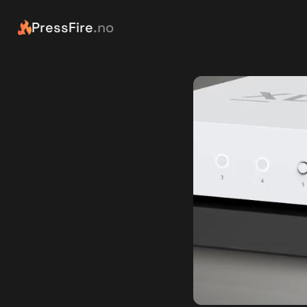
PressFire
.no