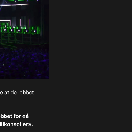
te at de jobbet
obbet for «å
illkonsoller».