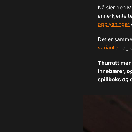
Nå sier den M
annerkjente te
opplysninger
Det er samme 
varianter
, og 
Thurrott mene
innebærer, og
spillboks
og
e