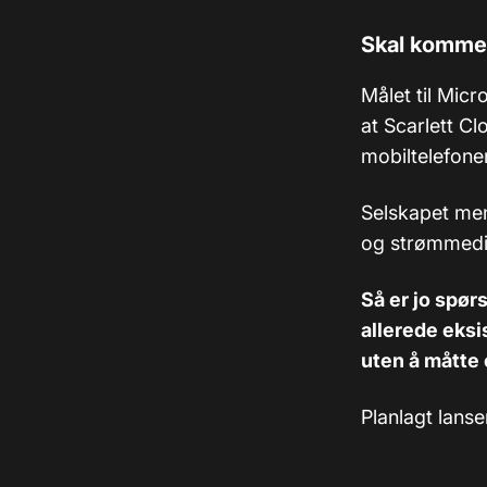
Skal komme t
Målet til Mic
at Scarlett Cl
mobiltelefoner
Selskapet men
og strømmedi
Så er jo spør
allerede eks
uten å måtte
Planlagt lans