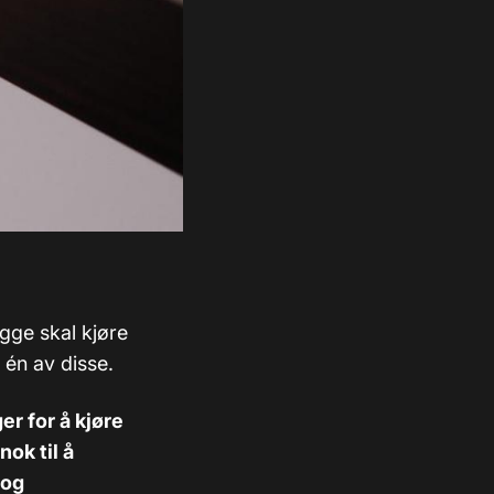
gge skal kjøre
 én av disse.
r for å kjøre
nok til å
 og