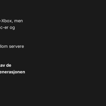
me-Xbox, men
pc-er og
llom servere
 av de
generasjonen