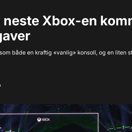
n neste Xbox-en komm
gaver
om både en kraftig «vanlig» konsoll, og en liten 
m