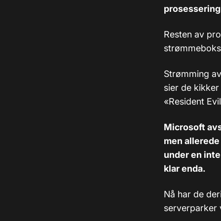
prosessering 
Resten av pro
strømmeboksen
Strømming av s
sier de kikke
«Resident Evil
Microsoft av
men allerede 
under en inte
klar enda.
Nå har de deri
serverparker 