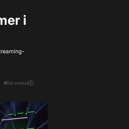
er i
streaming-
Del artikkel