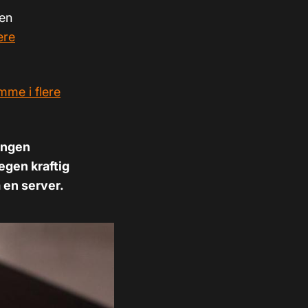
den
lere
mme i flere
tingen
egen kraftig
 en server.