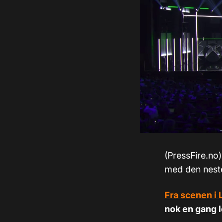
(PressFire.no)
med den nest
Fra scenen i 
nok en gang l