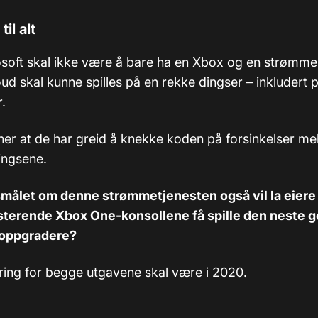
il alt
rosoft skal ikke være å bare ha en Xbox og en strøm
oud skal kunne spilles på en rekke dingser – inkludert 
.
er at de har greid å knekke koden på forsinkelser me
ngsene.
smålet om denne strømmetjenesten også vil la eiere
isterende Xbox One-konsollene få spille den neste 
 oppgradere?
ering for begge utgavene skal være i 2020.