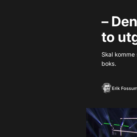
– De
to ut
Skal komme s
boks.
Erik Fossu