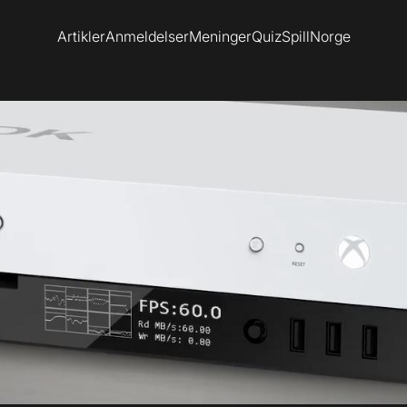
Artikler
Anmeldelser
Meninger
Quiz
SpillNorge