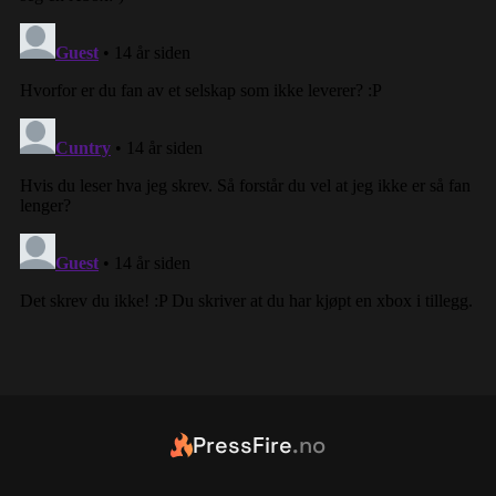
PressFire
.no