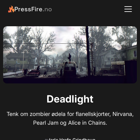
PressFire
.no
Deadlight
Tenk om zombier ødela for flanellskjorter, Nirvana,
Pearl Jam og Alice in Chains.
av
Jarle Hrafn Grindhaug