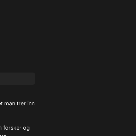
et man trer inn
m forsker og