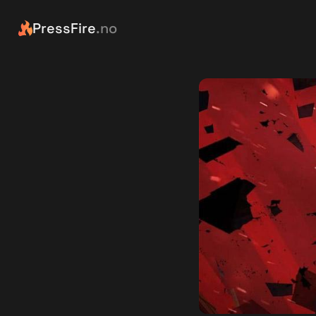
PressFire
.no