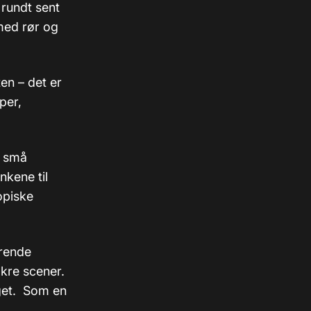
 rundt sent
 med rør og
ten – det er
per,
p små
nkene til
topiske
erende
akre scener.
get. Som en