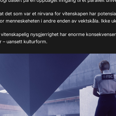
logi basert på en oppdaget inngang til et parallelt univ
at det som var et nirvana for vitenskapen har potensial 
 for menneskeheten i andre enden av vektskåla. Ikke uk
r vitenskapelig nysgjerrighet har enorme konsekvense
r – uansett kulturform.