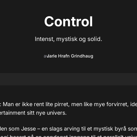
Control
Intenst, mystisk og solid.
av
Jarle Hrafn Grindhaug
: Man er ikke rent lite pirret, men like mye forvirret, id
rtainment sitt nye univers.
llen som Jesse – en slags arving til et mystisk byrå so