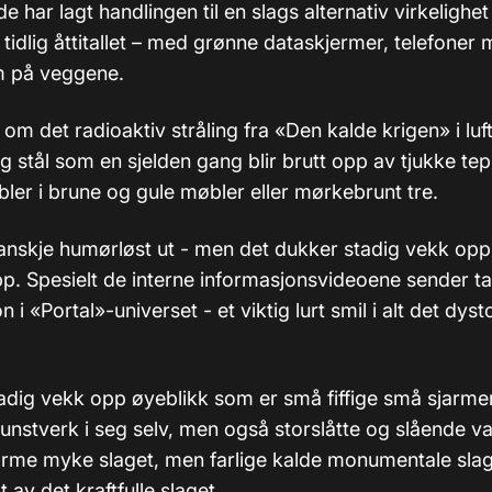
de har lagt handlingen til en slags alternativ virkelighet
ler tidlig åttitallet – med grønne dataskjermer, telefoner
m på veggene.
om det radioaktiv stråling fra «Den kalde krigen» i luf
 stål som en sjelden gang blir brutt opp av tjukke tep
bler i brune og gule møbler eller mørkebrunt tre.
anskje humørløst ut - men det dukker stadig vekk op
pp. Spesielt de interne informasjonsvideoene sender ta
i «Portal»-universet - et viktig lurt smil i alt det dys
adig vekk opp øyeblikk som er små fiffige små sjarm
unstverk i seg selv, men også storslåtte og slående v
arme myke slaget, men farlige kalde monumentale sla
av det kraftfulle slaget.