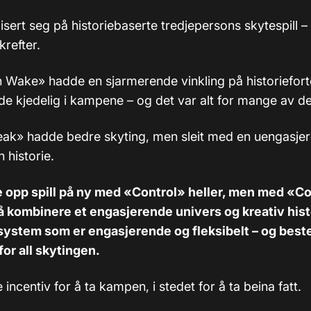
isert seg på historiebaserte tredjepersons skytespill 
krefter.
 Wake» hadde en sjarmerende vinkling på historieforte
nde kjedelig i kampene – og det var alt for mange av d
ak» hadde bedre skyting, men sleit med en uengasje
 historie.
e opp spill på ny med «Control» heller, men med «Co
 å kombinere et engasjerende univers og kreativ hist
stem som er engasjerende og fleksibelt – og beste 
for all skytingen.
e incentiv for å ta kampen, i stedet for å ta beina fatt.