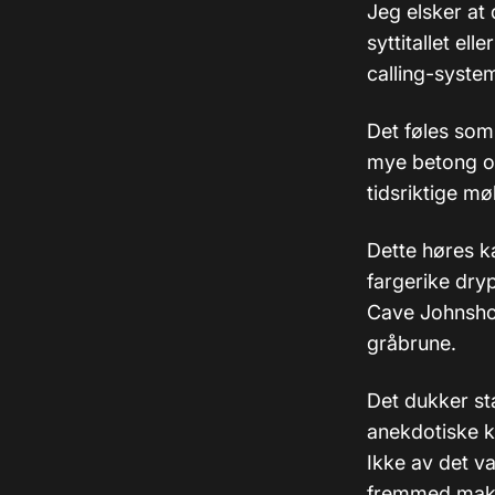
Jeg elsker at 
syttitallet el
calling-syste
Det føles som 
mye betong og
tidsriktige mø
Dette høres k
fargerike dry
Cave Johnshon 
gråbrune.
Det dukker st
anekdotiske k
Ikke av det v
fremmed makt 