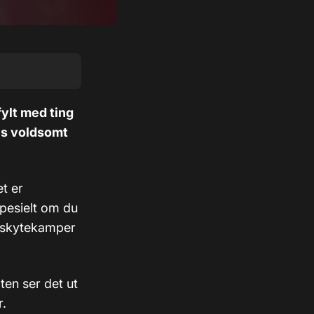
fylt med ting
es voldsomt
et er
Spesielt om du
e skytekamper
ten ser det ut
r.