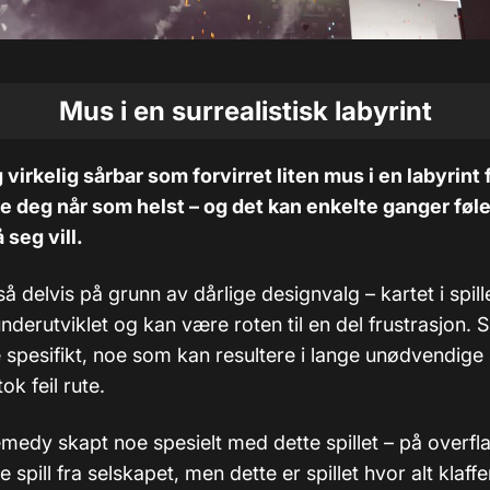
Mus i en surrealistisk labyrint
virkelig sårbar som forvirret liten mus i en labyrint 
e deg når som helst – og det kan enkelte ganger føl
 seg vill.
 delvis på grunn av dårlige designvalg – kartet i spill
derutviklet og kan være roten til en del frustrasjon. 
oe spesifikt, noe som kan resultere i lange unødvendig
ok feil rute.
medy skapt noe spesielt med dette spillet – på overfla
e spill fra selskapet, men dette er spillet hvor alt klaffe