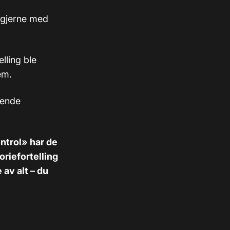
– gjerne med
lling ble
em.
rende
ntrol» har de
oriefortelling
av alt – du