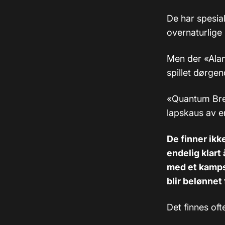
De har spesial
overnaturlige 
Men der «Alan
spillet dørge
«Quantum Bre
lapskaus av en
De finner ikk
endelig klart
med et kampsy
blir belønnet 
Det finnes oft