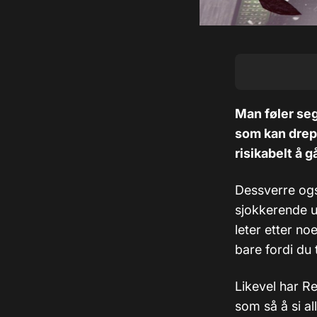
Man føler seg 
som kan drep
risikabelt å gå
Dessverre også
sjokkerende un
leter etter n
bare fordi du t
Likevel har Re
som så å si all