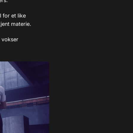
ers.
for et like
jent materie.
r vokser