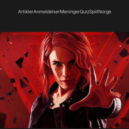
Artikler
Anmeldelser
Meninger
Quiz
SpillNorge