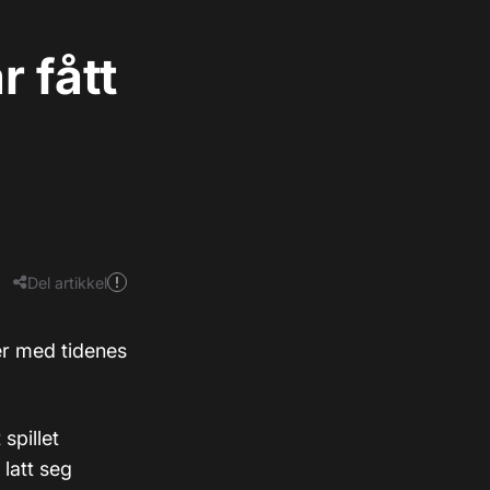
 fått
Del artikkel
er med tidenes
spillet
latt seg