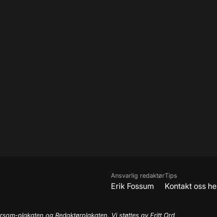
Ansvarlig redaktør
Tips
Erik Fossum
Kontakt oss he
rsom-plakaten og Redaktørplakaten. Vi støttes av Fritt Ord