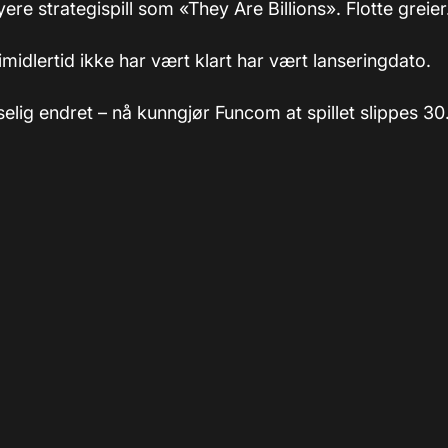
yere strategispill som «They Are Billions». Flotte greier
midlertid ikke har vært klart har vært lanseringdato.
selig endret – nå kunngjør Funcom at spillet slippes 30