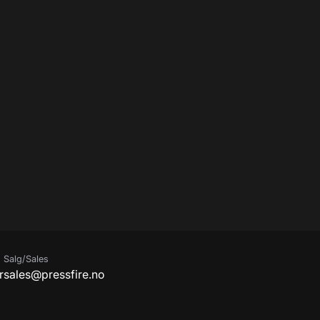
Salg/Sales
r
sales@pressfire.no