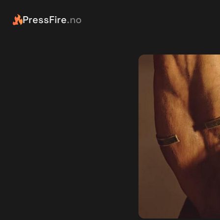
PressFire
.no