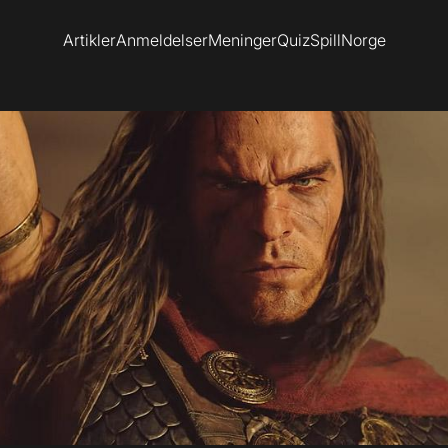
Artikler
Anmeldelser
Meninger
Quiz
SpillNorge