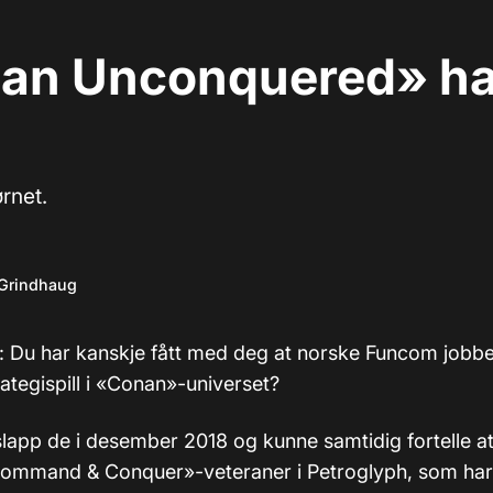
an Unconquered» har
ørnet.
 Grindhaug
): Du har kanskje fått med deg at norske Funcom jobb
trategispill i «Conan»-universet?
lapp de i desember 2018 og kunne samtidig fortelle at 
Command & Conquer»-veteraner i Petroglyph, som har 