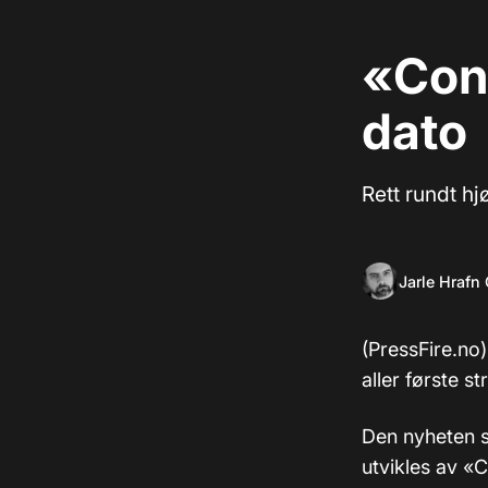
«Con
dato
Rett rundt hj
Jarle Hrafn
(PressFire.no
aller første s
Den nyheten s
utvikles av «