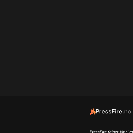
PressFire
.no
PressFire følger Vær Va