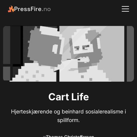
PressFire
.no
Cart Life
Hjerteskjærende og beinhard sosialerealisme i
spillform.
av
Thomas Christoffersen