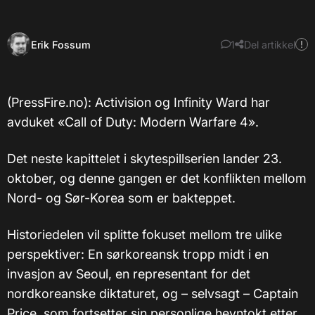
Erik Fossum
1
Del artikkel
(PressFire.no): Activision og Infinity Ward har
avduket «Call of Duty: Modern Warfare 4».
Det neste kapittelet i skytespillserien lander 23.
oktober, og denne gangen er det konflikten mellom
Nord- og Sør-Korea som er bakteppet.
Historiedelen vil splitte fokuset mellom tre ulike
perspektiver: En sørkoreansk tropp midt i en
invasjon av Seoul, en representant for det
nordkoreanske diktaturet, og – selvsagt – Captain
Price, som fortsetter sin personlige hevntokt etter