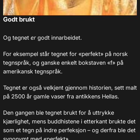
Godt brukt
Og tegnet
er
godt innarbeidet.
For eksempel står tegnet for «perfekt» på norsk
tegnspråk, og ganske enkelt bokstaven «f» på
amerikansk tegnspråk.
Tegnet er også velkjent gjennom historien, sett malt
på 2500 år gamle vaser fra antikkens Hellas.
Den gangen ble tegnet brukt for å uttrykke
kjærlighet, mens buddhistene i etterkant brukte det
som et tegn på indre perfeksjon – og derfra ble det
synonymt med «perfekt».