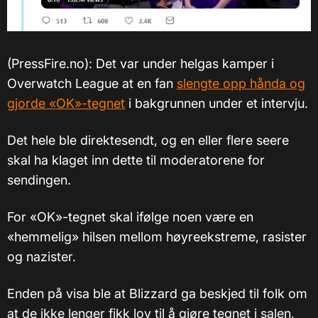
(PressFire.no): Det var under helgas kamper i
Overwatch League at en fan
slengte opp hånda og
gjorde «OK»-tegnet
i bakgrunnen under et intervju.
Det hele ble direktesendt, og en eller flere seere
skal ha klaget inn dette til moderatorene for
sendingen.
For «OK»-tegnet skal ifølge noen være en
«hemmelig» hilsen mellom høyreekstreme, rasister
og nazister.
Enden på visa ble at Blizzard ga beskjed til folk om
at de ikke lenger fikk lov til å gjøre tegnet i salen,