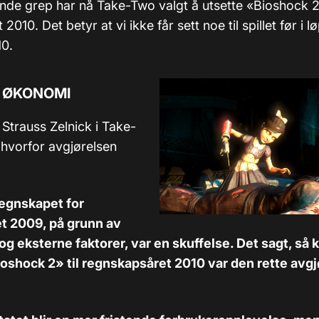
ende grep har nå Take-Two valgt å utsette «Bioshock 2»
010. Det betyr at vi ikke får sett noe til spillet før i l
10.
 ØKONOMI
Strauss Zelnick i Take-
 hvorfor avgjørelsen
 regnskapet for
t 2009, på grunn av
og eksterne faktorer, var en skuffelse. Det sagt, så 
Bioshock 2» til regnskapsåret 2010 var den rette avgj