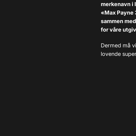
merkenavn i l
«Max Payne 3»
sammen med a
for våre utgi
Dermed må vi 
lovende supert