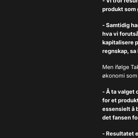
- Vi tror res
produkt som 
- Samtidig ha
hva vi foruts
kapitalisere 
regnskap, sa
Men ifølge Ta
økonomi som h
- Å ta valget
for et produk
essensielt å b
det fansen fo
- Resultatet e