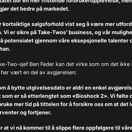
ultatet blir en mer fristende forbrukeropplevelse, me
gjør det bedre på markedet.
r kortsiktige salgsforhold vist seg å være mer utfo
å. Vi er sikre på Take-Twos’ business, og vår mulighet
på potensialet gjennom våre eksepsjonelle talenter 
 han.
ke-Two-sjef Ben Feder kan det virke som om det ikke 
ar vært en del av avgjørelsen:
 om å bytte utgivelsesdato er aldri en enkel avgjørels
t som er så etterlengtet som «Bioshock 2». Vi følte 
ruke mer tid på tittelen for å forsikre oss om at det 
rventer og fortjener.
r at vi nå kommer til å slippe flere oppfølgere til vå