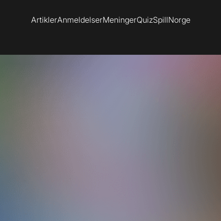
Artikler
Anmeldelser
Meninger
Quiz
SpillNorge