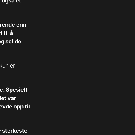
n også et
rdrende enn
 til å
og solide
kun er
e. Spesielt
det var
levde opp til
re sterkeste