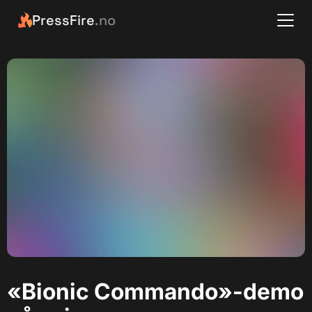
PressFire
.no
«Bionic Commando»-demo