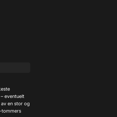
keste
 – eventuelt
 av en stor og
24-tommers