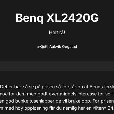
Benq XL2420G
Helt rå!
av
Kjetil Aakvik Gogstad
Det er bare å se på prisen så forstår du at Benqs fers
 noe for dem med godt over middels interesse for spill
n god bunke tusenlapper de vil bruke opp. For prisen
m med høy oppløsning får du nemlig her en «liten» 