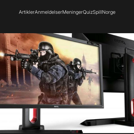
Artikler
Anmeldelser
Meninger
Quiz
SpillNorge