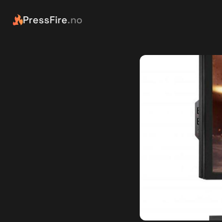
PressFire
.no