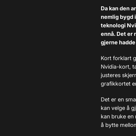
Da kan den an
nemlig bygd 
teknologi Nvi
ennå. Det er 
gjerne hadde 
Kort forklart 
Nvidia-kort, 
justeres skje
grafikkortet er
Det er en sma
kan velge å gj
kan bruke en 
å bytte mello