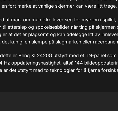
n en fort merke at vanlige skjermer kan være litt trege.
 at man, om man ikke lever seg for mye inn i spillet, 
 til etterslep og spøkelsesbilder når ting på skjermen s
 er at det er plagsomt og kan ødelegge litt av innlevelse
t det kan gi en ulempe på slagmarken eller racerbanen
 dette er Benq XL2420G utstyrt med et TN-panel som 
44 Hz oppdateringshastighet, altså 144 bildeoppdateri
 er det utstyrt med to teknologier for å fjerne forsink