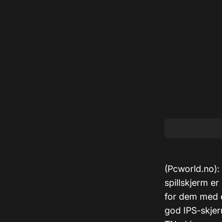
(Pcworld.no): 
spillskjerm er
for dem med e
god IPS-skjer