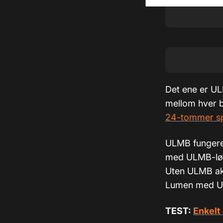
Det ene er UL
mellom hver b
24-tommer spi
ULMB fungerer 
med ULMB-løsn
Uten ULMB akt
Lumen med UL
TEST:
Enkelt 