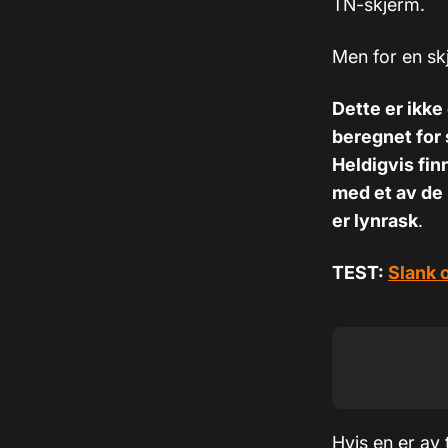
TN-skjerm.
Men for en sk
Dette er ikk
beregnet for 
Heldigvis fin
med et av de b
er lynrask
.
TEST:
Slank o
Hvis en er av 