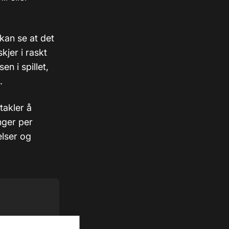
kan se at det
kjer i raskt
n i spillet,
.
takler å
nger per
elser og