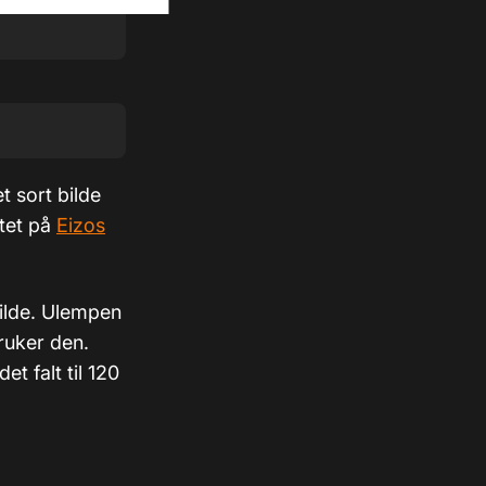
t sort bilde
stet på
Eizos
bilde. Ulempen
ruker den.
t falt til 120