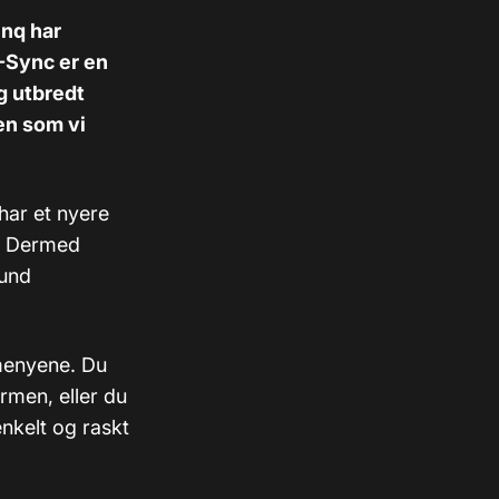
enq har
-Sync er en
ig utbredt
men som vi
 har et nyere
t. Dermed
kund
 menyene. Du
rmen, eller du
nkelt og raskt