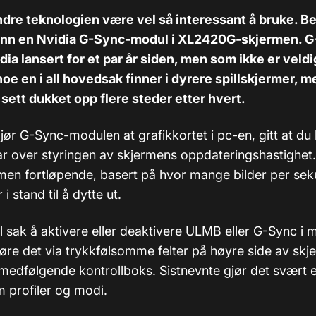
dre teknologien være vel så interessant å bruke. B
inn en Nvidia G-Sync-modul i XL2420G-skjermen. G
dia lansert for et par år siden, men som ikke er veld
noe en i all hovedsak finner i dyrere spillskjermer, 
sett dukket opp flere steder etter hvert.
gjør G-Sync-modulen at grafikkortet i pc-en, gitt at du
tar over styringen av skjermens oppdateringshastighe
rmen fortløpende, basert på hvor mange bilder per se
 i stand til å dytte ut.
l sak å aktivere eller deaktivere ULMB eller G-Sync i
øre det via trykkfølsomme felter på høyre side av skje
medfølgende kontrollboks. Sistnevnte gjør det svært e
m profiler og modi.