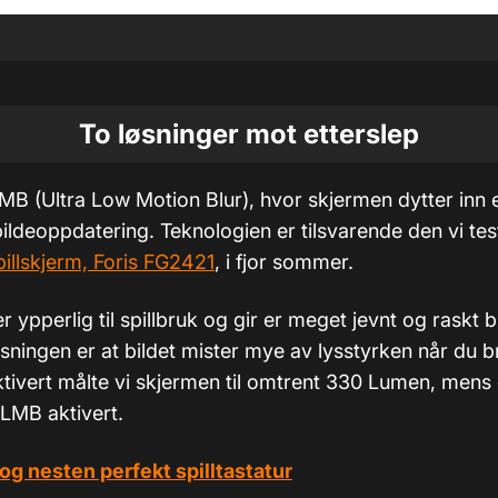
To løsninger mot etterslep
MB (Ultra Low Motion Blur), hvor skjermen dytter inn e
ildeoppdatering. Teknologien er tilsvarende den vi te
llskjerm, Foris FG2421
, i fjor sommer.
ypperlig til spillbruk og gir er meget jevnt og raskt 
ingen er at bildet mister mye av lysstyrken når du b
ivert målte vi skjermen til omtrent 330 Lumen, mens de
MB aktivert.
og nesten perfekt spilltastatur