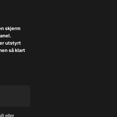
en skjerm
anel.
er utstyrt
men så klart
ll eller