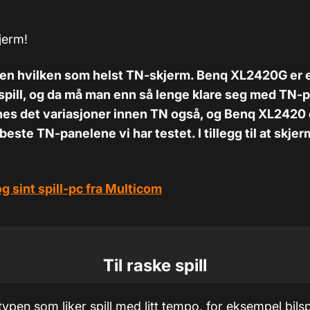
jerm!
e en hvilken som helst TN-skjerm. Benq XL2420G er 
spill, og da må man enn så lenge klare seg med TN-p
nes det variasjoner innen TN også, og Benq XL2420 
este TN-panelene vi har testet. I tillegg til at skjer
g sint spill-pc fra Multicom
Til raske spill
typen som liker spill med litt tempo, for eksempel bilspi