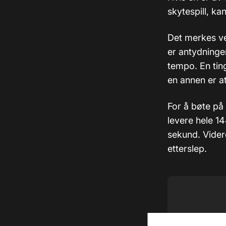
skytespill, ka
Det merkes ved
er antydninger
tempo. En ting
en annen er a
For å bøte på
levere hele 1
sekund. Videre
etterslep.