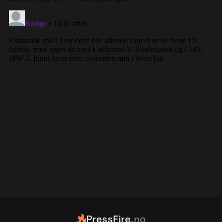
PressFire
.no