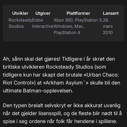
Utvikler
Utgiver
Plattformer
Lansert
Rocksteady
Eidos
Xbox 360, PlayStation 3,
26.
Studios
Interactive
Windows, Mac,
mars
PlayStation 4
2010
Ah, sånn skal det gjøres! Tidligere i år skrøt den
britiske utvikleren Rocksteady Studios (som
tidligere kun har skapt det brutale «Urban Chaos:
Riot Control») at «Arkham Asylum¨» skulle bli den
ultimate Batman-opplevelsen.
Den typen breialt selvskryt er ikke akkurat uvanlig
når det gjelder lisensspill, og de fleste blir nødt til å
spise i seg ordene når folk får hendene i spillene.