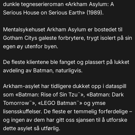
dunkle tegneserieroman «Arkham Asylum: A
Serious House on Serious Earth» (1989).
Mentalsykehuset Arkham Asylum er bostedet til
Gotham Citys galeste forbrytere, trygt isolert på sin
egen øy utenfor byen.
De fleste klientene ble fanget og plassert på lukket
avdeling av Batman, naturligvis.
Arkham-asylet har tidligere dukket opp i dataspill
som «Batman: Rise of Sin Tzu¨», «Batman: Dark
Tomorrow¨», «LEGO Batman¨» og ymse
lisensskuffelser. De fleste er temmelig forferdelige –
og ingen av dem har gitt oss sjansen til å utforske
dette asylet så utførlig.