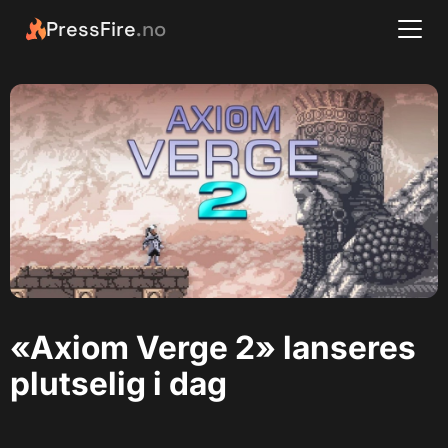
PressFire
.no
«Axiom Verge 2» lanseres
plutselig i dag