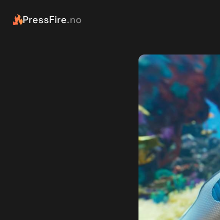
PressFire
.no