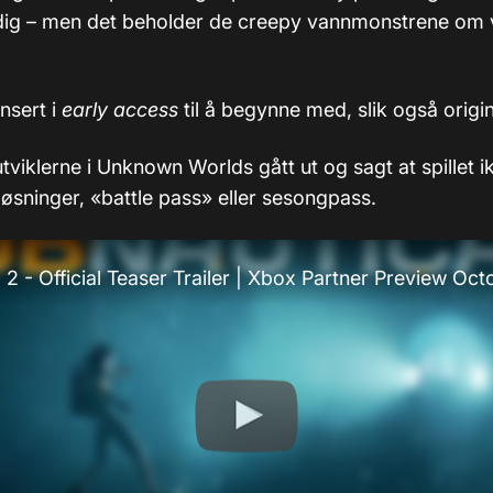
idig – men det beholder de creepy vannmonstrene om v
lansert i
early access
til å begynne med, slik også origin
utviklerne i Unknown Worlds gått ut og sagt at spillet i
sninger, «battle pass» eller sesongpass.
 2 - Official Teaser Trailer | Xbox Partner Preview Oc