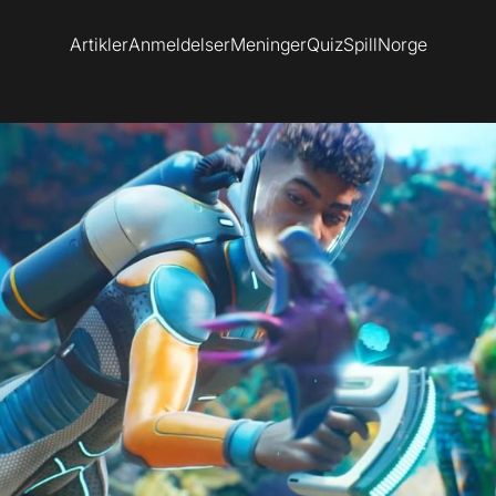
Artikler
Anmeldelser
Meninger
Quiz
SpillNorge