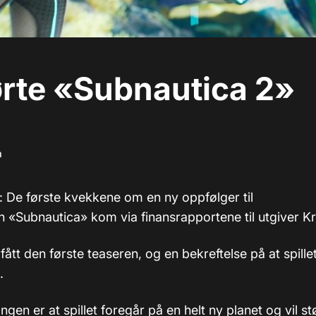
ørte «Subnautica 2»
m
): De første kvekkene om en ny oppfølger til
n «Subnautica» kom via finansrapportene til utgiver Kraf
fått den første teaseren, og en bekreftelse på at spille
.
gen er at spillet foregår på en helt ny planet og vil støt