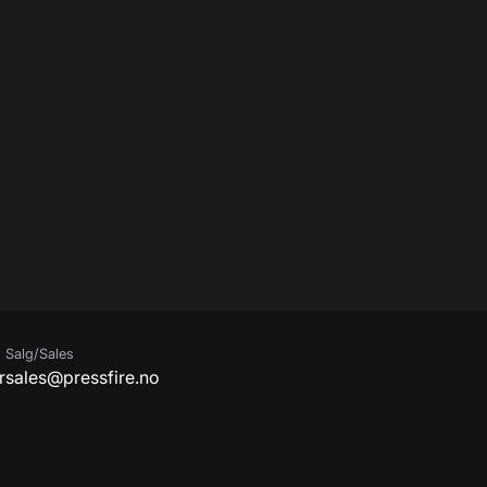
Salg/Sales
r
sales@pressfire.no