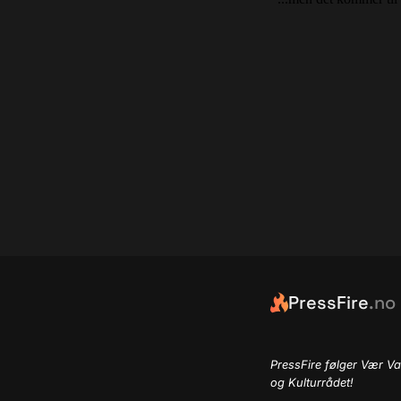
PressFire
.no
PressFire følger Vær Va
og Kulturrådet!