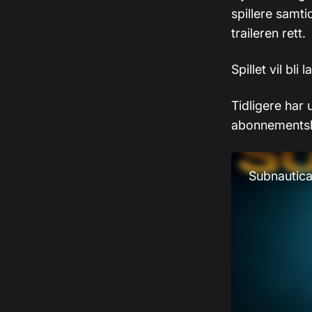
spillere samt
traileren rett.
Spillet vil bli 
Tidligere har 
abonnementslø
Subnautica