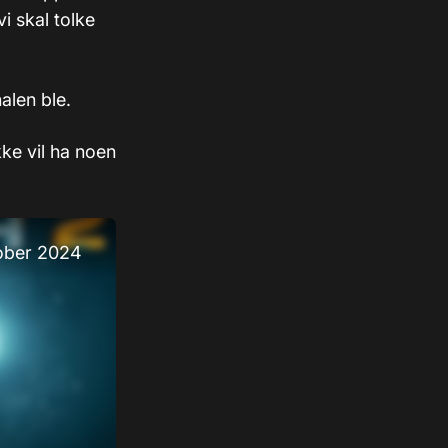
i skal tolke
alen ble.
kke vil ha noen
tober 2024