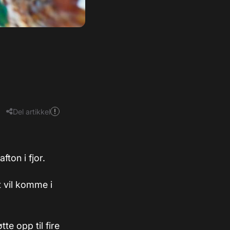
Del artikkel
ton i fjor.
t vil komme i
te opp til fire