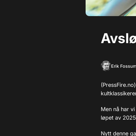
Avsl
Erik Fossu
(PressFire.no
kultklassikere
Men nå har vi 
løpet av 2025
Nytt denne gan