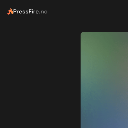
PressFire
.no