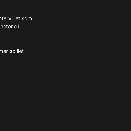
intervjuet som
yhetene i
mer spillet