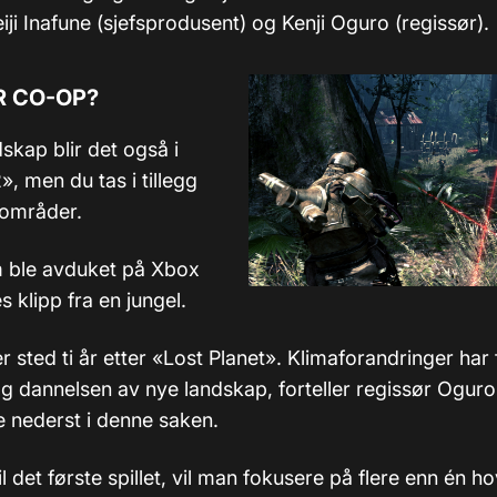
iji Inafune (sjefsprodusent) og Kenji Oguro (regissør).
R CO-OP?
skap blir det også i
», men du tas i tillegg
 områder.
om ble avduket på Xbox
s klipp fra en jungel.
er sted ti år etter «Lost Planet». Klimaforandringer har f
g dannelsen av nye landskap, forteller regissør Ogur
 nederst i denne saken.
il det første spillet, vil man fokusere på flere enn én 