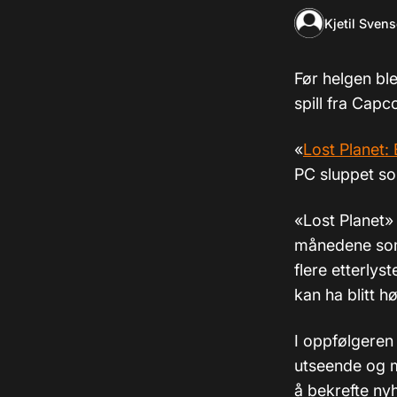
Kjetil Sven
Før helgen bl
spill fra Capc
«
Lost Planet:
PC sluppet so
«Lost Planet»
månedene som 
flere etterlys
kan ha blitt hø
I oppfølgeren
utseende og m
å bekrefte ny