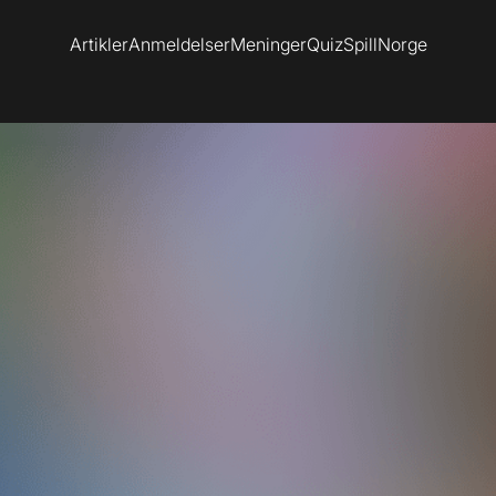
Artikler
Anmeldelser
Meninger
Quiz
SpillNorge