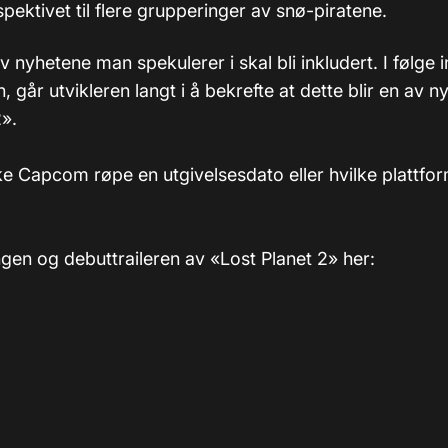
rspektivet til flere grupperinger av snø-piratene.
 nyhetene man spekulerer i skal bli inkludert. I følge 
n, går utvikleren langt i å bekrefte at dette blir en av n
2».
kke Capcom røpe en utgivelsesdato eller hvilke plattfor
gen og debuttraileren av «Lost Planet 2» her: