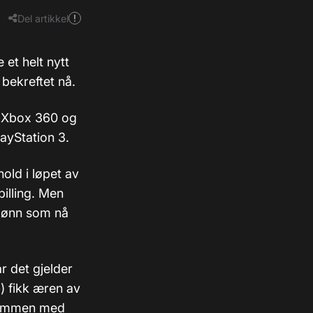
Del artikkel
et helt nytt
 bekreftet nå.
il Xbox 360 og
ayStation 3.
old i løpet av
illing. Men
 bønn som nå
 det gjelder
) fikk æren av
 sammen med