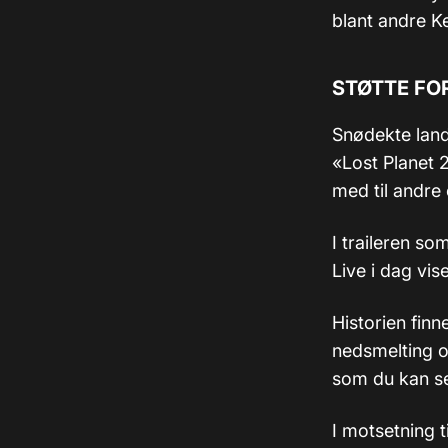
blant andre Ke
STØTTE FO
Snødekte land
«Lost Planet 2
med til andre
I traileren s
Live i dag vise
Historien finn
nedsmelting o
som du kan se
I motsetning t