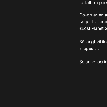
fortalt fra pe
Co-op er en av
følger trailere
«Lost Planet 
Så langt vil i
slippes til.
Se annonserin