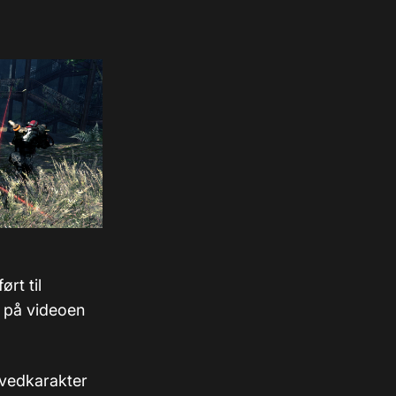
ørt til
o på videoen
hovedkarakter