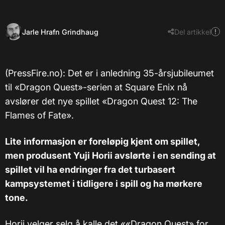
Jarle Hrafn Grindhaug
Del artikkel
(PressFire.no): Det er i anledning 35-årsjubileumet
til «Dragon Quest»-serien at Square Enix nå
avslører det nye spillet «Dragon Quest 12: The
Flames of Fate».
Lite informasjon er foreløpig kjent om spillet,
men produsent Yuji Horii avslørte i en sending at
spillet vil ha endringer fra det turbasert
kampsystemet i tidligere i spill og ha mørkere
tone.
Horii velger selg å kalle det ««Dragon Quest» for