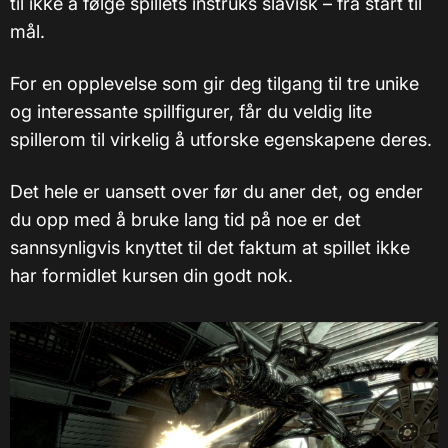
til ikke å følge spillets instruks slavisk – fra start til
mål.
For en opplevelse som gir deg tilgang til tre unike
og interessante spillfigurer, får du veldig lite
spillerom til virkelig å utforske egenskapene deres.
Det hele er uansett over før du aner det, og ender
du opp med å bruke lang tid på noe er det
sannsynligvis knyttet til det faktum at spillet ikke
har formidlet kursen din godt nok.