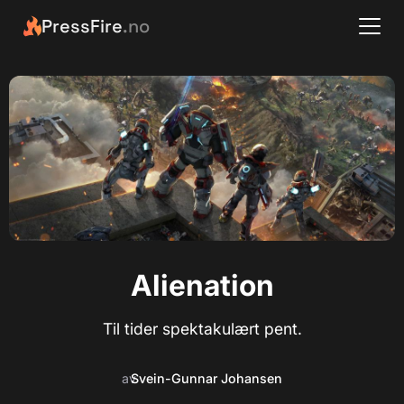
PressFire
.no
Alienation
Til tider spektakulært pent.
av
Svein-Gunnar Johansen