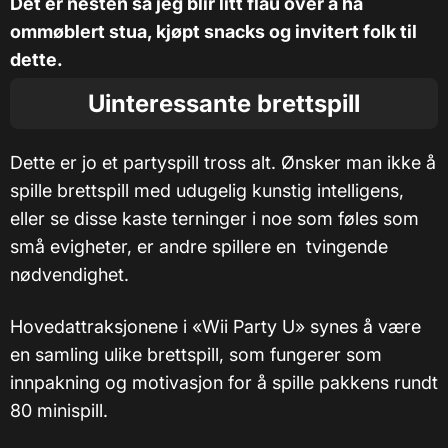
Det er nesten så jeg blir litt flau over å ha
ommøblert stua, kjøpt snacks og invitert folk til
dette.
Uinteressante brettspill
Dette er jo et partyspill tross alt. Ønsker man ikke å
spille brettspill med udugelig kunstig intelligens,
eller se disse kaste terninger i noe som føles som
små evigheter, er andre spillere en tvingende
nødvendighet.
Hovedattraksjonene i «Wii Party U» synes å være
en samling ulike brettspill, som fungerer som
innpakning og motivasjon for å spille pakkens rundt
80 minispill.