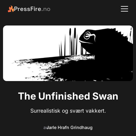
PressFire
.no
The Unfinished Swan
Surrealistisk og svært vakkert.
av
Jarle Hrafn Grindhaug