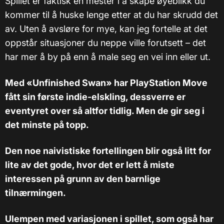
Spillet er faktisk en mester i å skape øyeblikk du
kommer til å huske lenge etter at du har skrudd det
av. Uten å avsløre for mye, kan jeg fortelle at det
oppstår situasjoner du neppe ville forutsett – det
har mer å by på enn å male seg en vei inn eller ut.
Med «Unfinished Swan» har PlayStation Move
fått sin første indie-elskling, dessverre er
eventyret over så altfor tidlig. Men de gir seg i
det minste på topp.
Den noe naivistiske fortellingen blir også litt for
lite av det gode, hvor det er lett å miste
interessen på grunn av den barnlige
tilnærmingen.
Ulempen med variasjonen i spillet, som også har