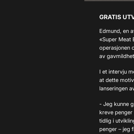
GRATIS UTV
Edmund, en a
«Super Meat B
operasjonen og
av gavmildhet
I et intervju 
at dette motiv
lanseringen a
- Jeg kunne gi
kreve penger 
tidlig i utvik
penger – jeg 