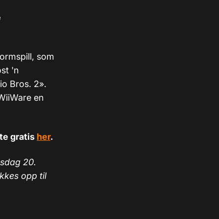
e
tformspill, som
st 'n
o Bros. 2».
g WiiWare en
te gratis
her
.
nsdag 20.
kkes opp til