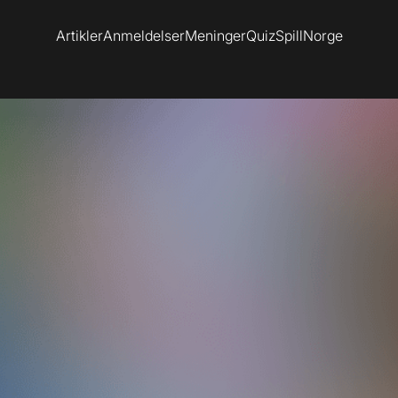
Artikler
Anmeldelser
Meninger
Quiz
SpillNorge