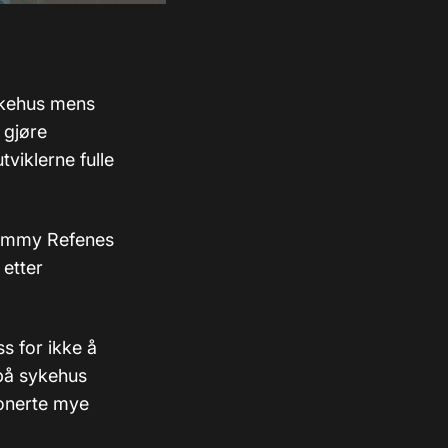
ykehus mens
 gjøre
viklerne fulle
Tommy Refenes
 etter
ss for ikke å
 på sykehus
donerte mye