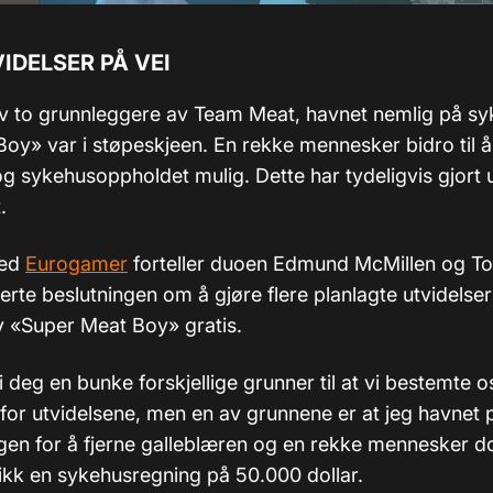
IDELSER PÅ VEI
v to grunnleggere av Team Meat, havnet nemlig på s
oy» var i støpeskjeen. En rekke mennesker bidro til å
 sykehusoppholdet mulig. Dette har tydeligvis gjort ut
.
med
Eurogamer
forteller duoen Edmund McMillen og 
erte beslutningen om å gjøre flere planlagte utvidelser
v «Super Meat Boy» gratis.
 deg en bunke forskjellige grunner til at vi bestemte o
for utvidelsene, men en av grunnene er at jeg havnet
lingen for å fjerne galleblæren og en rekke mennesker 
fikk en sykehusregning på 50.000 dollar.