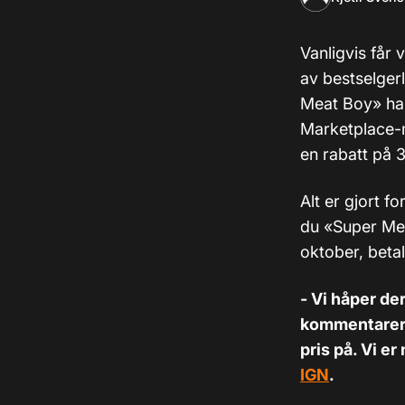
Vanligvis får 
av bestselger
Meat Boy» har 
Marketplace-m
en rabatt på 
Alt er gjort f
du «Super Mea
oktober, beta
- Vi håper de
kommentarer, 
pris på. Vi e
IGN
.