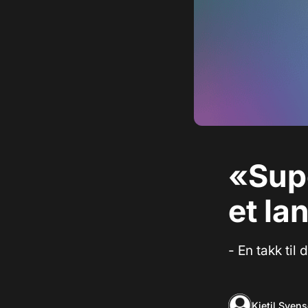
«Sup
et la
- En takk ti
Kjetil Sven