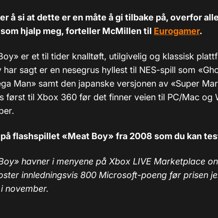
er å si at dette er en måte å gi tilbake på, overfor all
om hjalp meg, forteller McMillen til
Eurogamer
.
y» er et til tider knalltøft, utilgivelig og klassisk plat
v har sagt er en nesegrus hyllest til NES-spill som «Gho
ga Man» samt den japanske versjonen av «Super Mari
es først til Xbox 360 før det finner veien til PC/Mac o
ber.
 på flashspillet «Meat Boy» fra 2008 som du kan tes
Boy» havner i menyene på Xbox LIVE Marketplace o
oster innledningsvis 800 Microsoft-poeng før prisen je
 i november.