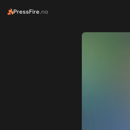
PressFire
.no