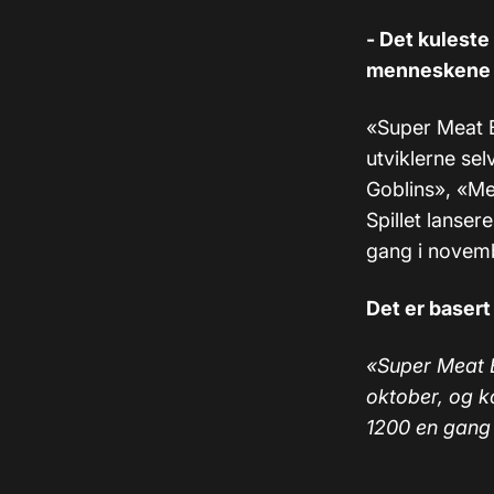
- Det kuleste 
menneskene s
«Super Meat Bo
utviklerne sel
Goblins», «Me
Spillet lanser
gang i novem
Det er basert
«Super Meat 
oktober, og k
1200 en gang