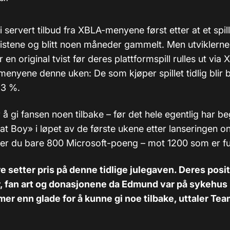
vi servert tilbud fra XBLA-menyene først etter at et spil
listene og blitt noen måneder gammelt. Men utviklern
en original tvist før deres plattformspill rulles ut via
enyene denne uken: De som kjøper spillet tidlig blir
33 %.
or å gi fansen noen tilbake – før det hele egentlig har b
t Boy» i løpet av de første ukene etter lanseringen o
ler du bare 800 Microsoft-poeng – mot 1200 som er ful
re setter pris på denne tidlige julegaven. Deres posi
fan art og donasjonene da Edmund var på sykehus ha
r mer enn glade for å kunne gi noe tilbake, uttaler Te