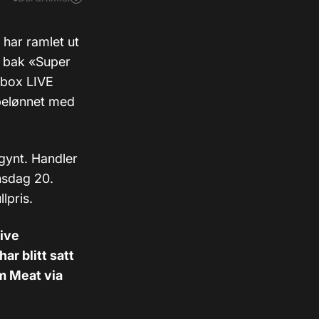
l har ramlet ut
e bak «Super
 Xbox LIVE
 belønnet med
egynt. Handler
nsdag 20.
lpris.
tive
r blitt satt
am Meat via