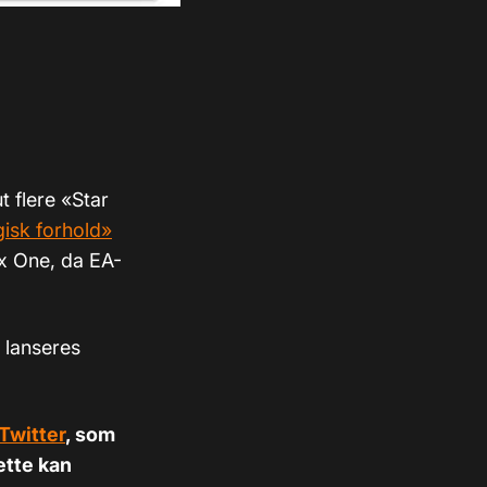
t flere «Star
gisk forhold»
ox One, da EA-
» lanseres
Twitter
, som
ette kan