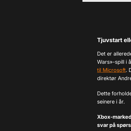
Tjuvstart el
Det er allerede
Wars»-spill i
til Microsoft
. 
direktør And
Dette forholde
seinere i år.
Xbox-markeds
svar på spørs