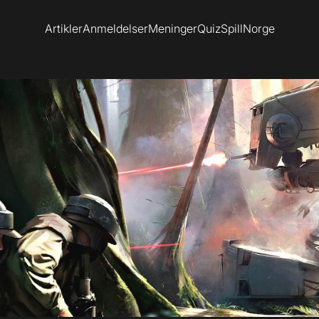
Artikler
Anmeldelser
Meninger
Quiz
SpillNorge