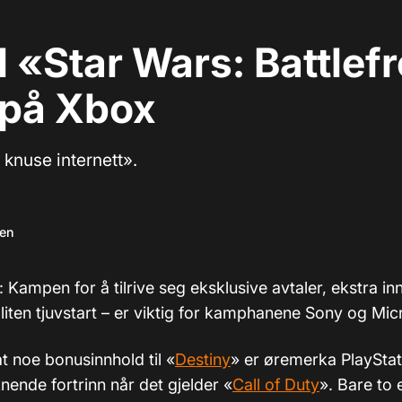
ll «Star Wars: Battlef
 på Xbox
l knuse internett».
sen
: Kampen for å tilrive seg eksklusive avtaler, ekstra i
liten tjuvstart
–
er viktig for kamphanene Sony og Micr
 at noe bonusinnhold til
«
Destiny
»
er øremerka PlayStat
iknende fortrinn når det gjelder «
Call of Duty
». Bare to