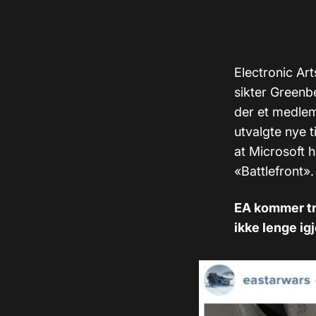
Electronic Ar
sikter Greenbe
der et medlems
utvalgte nye t
at Microsoft h
«Battlefront».
EA kommer tro
ikke lenge igj