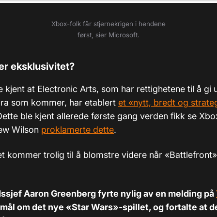
Xbox-folk får stjernekrigen i hendene
først, sier Microsoft.
ler eksklusivitet?
 kjent at Electronic Arts, som har rettighetene til å gi u
 åra som kommer, har etablert
et «nytt, bredt og strate
Dette ble kjent allerede første gang verden fikk se Xb
rew Wilson
proklamerte dette
.
t kommer trolig til å blomstre videre når «Battlefront
sjef Aaron Greenberg fyrte nylig av en melding på
mål om det nye «Star Wars»-spillet, og fortalte at d