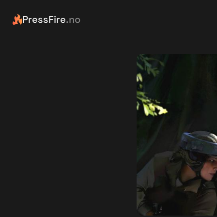
PressFire
.no