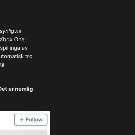
synligvis
å Xbox One,
spillinga av
automatisk tro
til
Det er nemlig