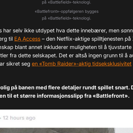
på
«Battlefield
»-teknologi.
«Battlefront
»-oppfølgeren bygges
på
«Battlefield
»-teknologi.
ts har selv ikke utdypet hva dette innebærer, men
sann
rg til
EA Access
– den Netflix-aktige spilltjenesten p
kap blant annet inkluderer muligheten til å tjuvstarte 
itler fra dette selskapet. Det er altså ingen grunn til å 
ar sikret seg
en «Tomb Raider»-aktig tidseksklusivitet
lig på banen med flere detaljer rundt spillet snart. 
en til et større informasjonsslipp fra «Battlefront».