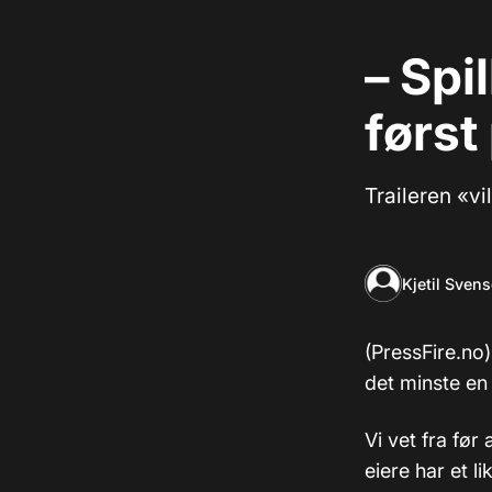
– Spi
først
Traileren «vi
Kjetil Sven
(PressFire.no)
det minste en 
Vi vet fra før
eiere har et l