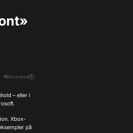
ront»
Del artikkel
nnhold
–
eller i
osoft.
ion. Xbox-
 eksempler på