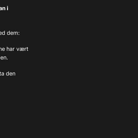
an i
med dem:
ene har vært
ren.
ta den