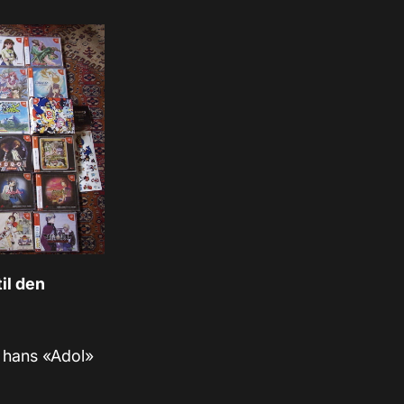
il den
t hans «Adol»