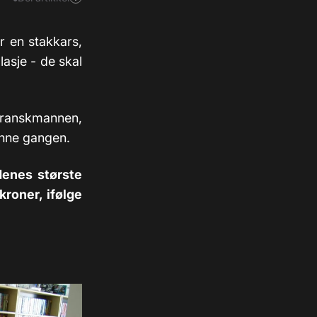
er en stakkars,
asje - de skal
 franskmannen,
enne gangen.
denes største
kroner, ifølge