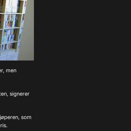
er, men
ten, signerer
kjøperen, som
ris.