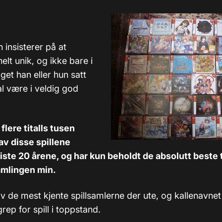
insisterer på at
elt unik, og ikke bare i
et han eller hun satt
al være i veldig god
 flere titalls tusen
v disse spillene
ste 20 årene, og har kun beholdt de absolutt beste t
amlingen min.
v de mest kjente spillsamlerne der ute, og kallenavne
grep for spill i toppstand.