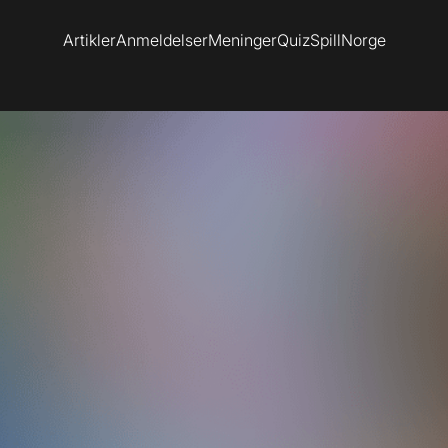
Artikler
Anmeldelser
Meninger
Quiz
SpillNorge