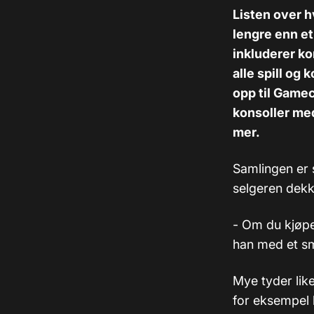
Listen over h
lengre enn et
inkluderer k
alle spill og 
opp til Game
konsoller med
mer.
Samlingen er s
selgeren dekk
- Om du kjøper
han med et sm
Mye tyder lik
for eksempel 