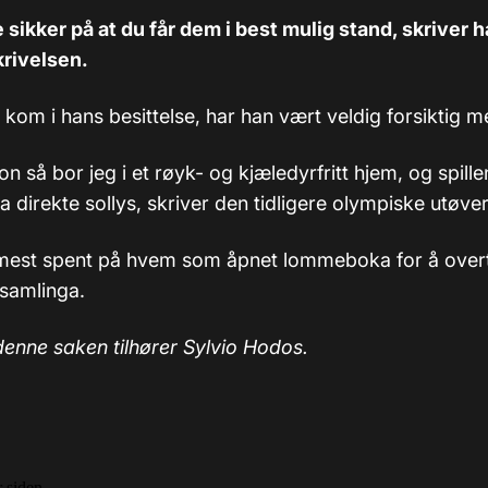
 sikker på at du får dem i best mulig stand, skriver h
rivelsen.
 kom i hans besittelse, har han vært veldig forsiktig 
jon så bor jeg i et røyk- og kjæledyrfritt hjem, og spill
ra direkte sollys, skriver den tidligere olympiske utøve
r mest spent på hvem som åpnet lommeboka for å over
lsamlinga.
 denne saken tilhører Sylvio Hodos.