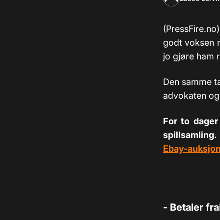
(PressFire.no)
godt voksen m
jo gjøre ham r
Den samme tan
advokaten og 
For to dager
spillsamling.
Ebay-auksjo
- Betaler fr