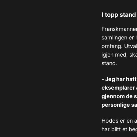
I topp stand
Franskmannen 
samlingen er h
omfang. Utvalg
igjen med, sk
stand.
- Jeg har hatt
eksemplarer a
gjennom de si
personlige s
Hodos er en a
har blitt et be