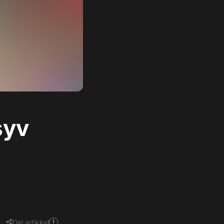
syv
Del artikkel