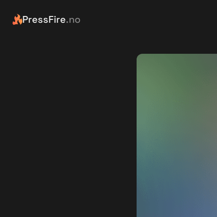
PressFire
.no