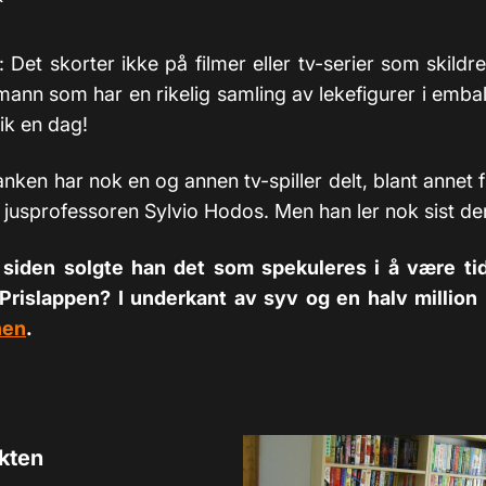
: Det skorter ikke på filmer eller tv-serier som skildr
ann som har en rikelig samling av lekefigurer i emball
ik en dag!
ken har nok en og annen tv-spiller delt, blant annet
jusprofessoren Sylvio Hodos. Men han ler nok sist d
 siden solgte han det som spekuleres i å være ti
 Prislappen? I underkant av syv og en halv million 
nen
.
akten