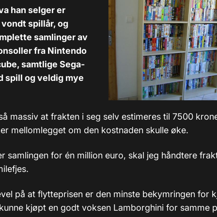
va han selger er
 vondt spillår, og
omplette samlinger av
konsoller fra Nintendo
cube, samtlige Sega-
 spill og veldig mye
å massiv at frakten i seg selv estimeres til 7500 kron
er mellomlegget om den kostnaden skulle øke.
 samlingen for én million euro, skal jeg håndtere frak
ilefjes.
evel på at flytteprisen er den minste bekymringen for 
kunne kjøpt en godt voksen Lamborghini for samme p