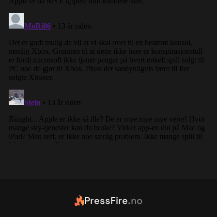
PressFire
.no