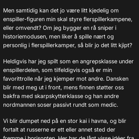
Men samtidig kan det jo være litt kjedelig om
enspiller-figuren min skal styre flerspillerkampene,
eller omvendt? Om jeg bygger en rå sniper i
historiemodusen, men liker å spille nært og
personlig i flerspillerkamper, så blir jo det litt kjipt?
Heldigvis har jeg spilt som en angrepsklasse under
enspillerdelen, som tilfeldigvis også er min
favorittrolle når jeg kjemper mot andre. Dansken
blir med meg ut i front, mens finnen støtter oss
bakfra med skarpskytterklasse og han andre
nordmannen soser passivt rundt som medic.
Vi blir dumpet ned på en stor kai i havna, og blir
fortalt at russerne er ett eller annet sted der
fremme i horisonten. Her har de lånt visse idéer fra