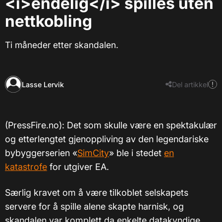
<i>endelig</i> spilles uten
nettkobling
Ti måneder etter skandalen.
Lasse Lervik
Del artikkel
(PressFire.no): Det som skulle være en spektakulær
og etterlengtet gjenoppliving av den legendariske
bybyggerserien «
SimCity
» ble i stedet
en
katastrofe
for utgiver EA.
Særlig kravet om å være tilkoblet selskapets
servere for å spille alene skapte harnisk, og
skandalen var komplett da enkelte datakyndige