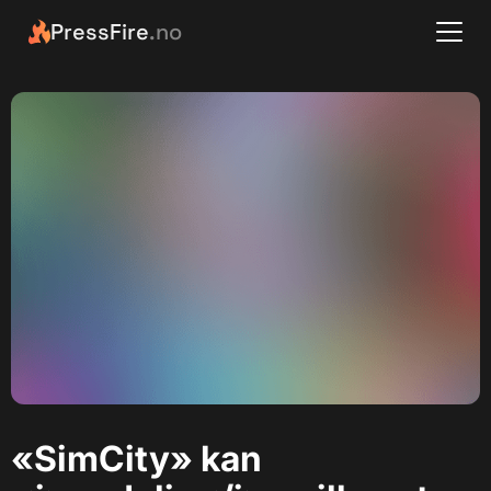
PressFire
.no
«SimCity» kan