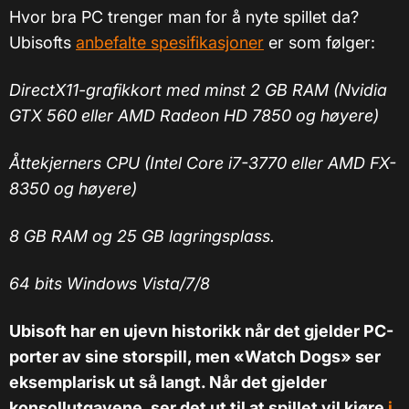
Hvor bra PC trenger man for å nyte spillet da?
Ubisofts
anbefalte spesifikasjoner
er som følger:
DirectX11-grafikkort med minst 2 GB RAM (Nvidia
GTX 560 eller AMD Radeon HD 7850 og høyere)
Åttekjerners CPU (Intel Core i7-3770 eller AMD FX-
8350 og høyere)
8 GB RAM og 25 GB lagringsplass.
64 bits Windows Vista/7/8
Ubisoft har en ujevn historikk når det gjelder PC-
porter av sine storspill, men
«
Watch Dogs
»
ser
eksemplarisk ut så langt. Når det gjelder
konsollutgavene, ser det ut til at spillet vil kjøre
i