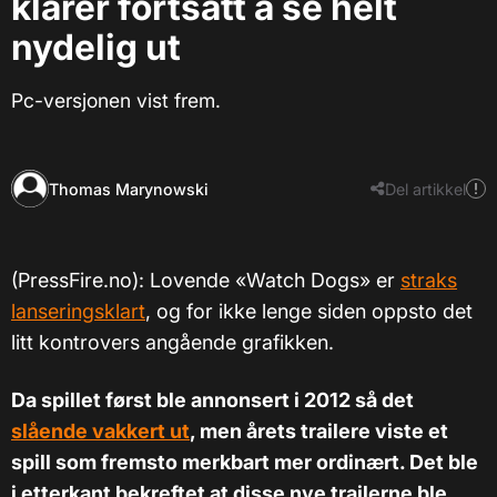
klarer fortsatt å se helt
nydelig ut
Pc-versjonen vist frem.
Thomas Marynowski
Del artikkel
(PressFire.no): Lovende
«
Watch Dogs
»
er
straks
lanseringsklart
, og for ikke lenge siden oppsto det
litt kontrovers angående grafikken.
Da spillet først ble annonsert i 2012 så det
slående vakkert ut
, men årets trailere viste et
spill som fremsto merkbart mer ordinært. Det ble
i etterkant bekreftet at disse nye trailerne ble