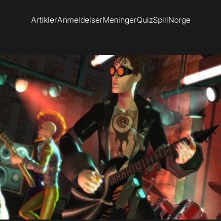
Artikler
Anmeldelser
Meninger
Quiz
SpillNorge