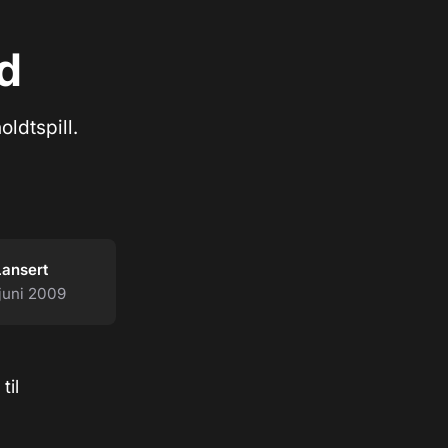
d
ldtspill.
Lansert
 juni 2009
til