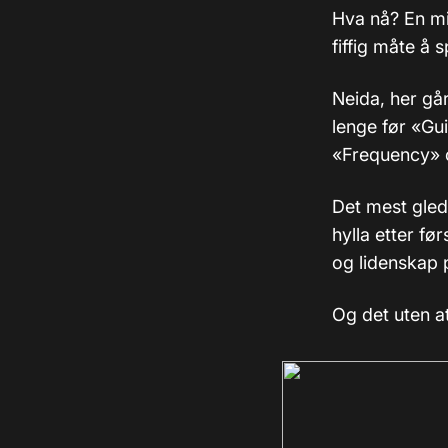
Hva nå? En mi
fiffig måte å 
Neida, her går
lenge før «Gu
«Frequency» 
Det mest gled
hylla etter fø
og lidenskap 
Og det uten a