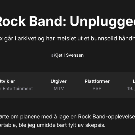
Rock Band: Unplugge
 går i arkivet og har meislet ut et bunnsolid håndho
av
Kjetil Svensen
tvikler
Utgiver
Plattformer
 Entertainment
MTV
PSP
19.
hørte om planene med å lage en Rock Band-opplevelse 
rtable, ble jeg umiddelbart fylt av skepsis.