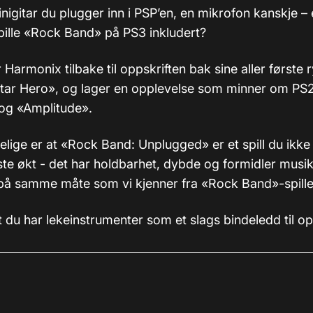
nigitar du plugger inn i PSP’en, en mikrofon kanskje – 
spille «Rock Band» på PS3 inkludert?
 Harmonix tilbake til oppskriften bak sine aller første r
itar Hero», og lager en opplevelse som minner om PS2
og «Amplitude».
elige er at «Rock Band: Unplugged» er et spill du ikke
rste økt - det har holdbarhet, dybde og formidler musi
på samme måte som vi kjenner fra «Rock Band»-spille
t du har lekeinstrumenter som et slags bindeledd til o