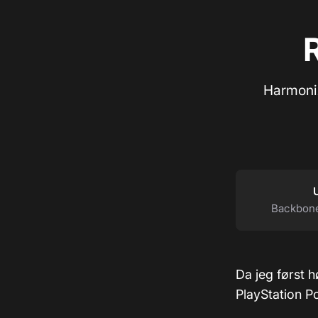
Harmonix
U
Backbone
Da jeg først 
PlayStation Po