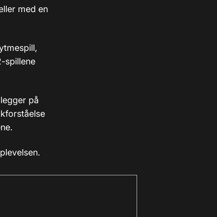
eller med en
ytmespill,
-spillene
 legger på
kkforståelse
ne.
pplevelsen.