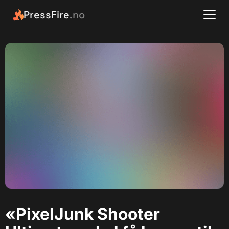
PressFire
.no
«PixelJunk Shooter