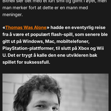
Bithell sier det med et lurt smil og glimt i øyet, men
man merker fort at dette er en mann med
meninger.
«
Thomas Was Alone
» hadde en eventyrlig reise
fra å være et populært flash-spill, som senere ble
gitt ut på Windows, Mac, mobiltelefoner,
PlayStation-plattformer, til slutt på Xbox og Wii
U. Det er trygt å kalle den ene utvikleren bak
spillet for suksessfull.