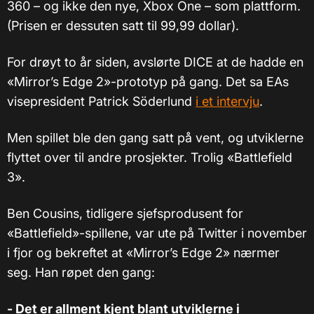
360 – og ikke den nye, Xbox One – som plattform.
(Prisen er dessuten satt til 99,99 dollar).
For drøyt to år siden, avslørte DICE at de hadde en
«Mirror’s Edge 2»-prototyp på gang. Det sa EAs
visepresident Patrick Söderlund
i et intervju
.
Men spillet ble den gang satt på vent, og utviklerne
flyttet over til andre prosjekter. Trolig «Battlefield
3».
Ben Cousins, tidligere sjefsprodusent for
«
Battlefield
»
-spillene, var ute på Twitter i november
i fjor og bekreftet at
«
Mirror’s Edge 2
»
nærmer
seg. Han røpet den gang:
- Det er allment kjent blant utviklerne i