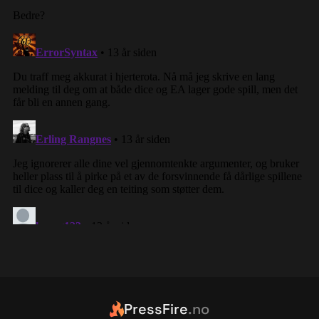
PressFire
.no