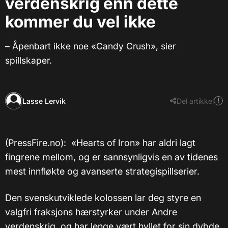
verdenskrig enn dette
kommer du vel ikke
– Åpenbart ikke noe «Candy Crush», sier
spillskaper.
Lasse Lervik
Del artikkel
(PressFire.no): «Hearts of Iron» har aldri lagt
fingrene mellom, og er sannsynligvis en av tidenes
mest innfløkte og avanserte strategispillserier.
Den svenskutviklede kolossen lar deg styre en
valgfri fraksjons hærstyrker under Andre
verdenskrig, og har lenge vært hyllet for sin dybde