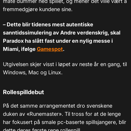
måte dummer ned spillet, og mener det ville vært å
fremmedgjøre kundene sine.
– Dette blir tidenes mest autentiske
sanntidssimulering av Andre verdenskrig, skal
Paradox ha slått fast under en nylig messe i
Miami, ifølge
Gamespot
.
Utgivelsen skjer visst i løpet av neste år en gang, til
Windows, Mac og Linux.
Rollespilldebut
På det samme arrangementet dro svenskene
duken av «Runemaster». Til tross for at de lenge
har fokusert på smale pc-baserte spillsjangere, blir
dette deres første rene rollespill.