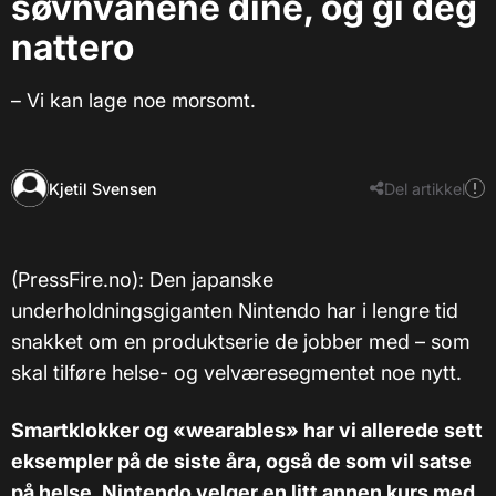
søvnvanene dine, og gi deg
nattero
– Vi kan lage noe morsomt.
Kjetil Svensen
Del artikkel
(PressFire.no): Den japanske
underholdningsgiganten Nintendo har i lengre tid
snakket om en produktserie de jobber med – som
skal tilføre helse- og velværesegmentet noe nytt.
Smartklokker og «wearables» har vi allerede sett
eksempler på de siste åra, også de som vil satse
på helse. Nintendo velger en litt annen kurs med