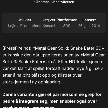
av
Thomas Christoffersen
Utvikler
Utgiver
Plattformer
Lansert
Kojima Productions
Konami
3DS
26. juni 2014
(PressFire.no): «Metal Gear Solid: Snake Eater 3D»
er kanskje den dårligste iterasjonen av «Metal Gear
Solid 3: Snake Eater» til nå. Etter HD-kolleksjonen
var det klart at spillet fortsatt hadde mye å gi, selv
etter å ha blitt blåst opp og klistret over
storskjermen i ny oppløsning.
Denne varianten gjør et par morsomme grep for
bedre å integrere seg, men snubler også over
maskinvaren i prosessen.