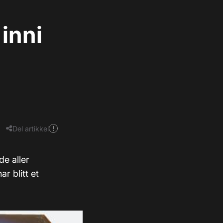
inni
Del artikkel
de aller
 blitt et