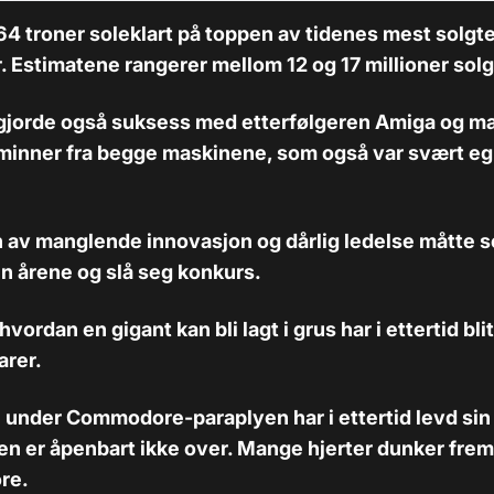
 troner soleklart på toppen av tidenes mest solgt
 Estimatene rangerer mellom 12 og 17 millioner sol
orde også suksess med etterfølgeren Amiga og m
inner fra begge maskinene, som også var svært eg
 av manglende innovasjon og dårlig ledelse måtte s
n årene og slå seg konkurs.
vordan en gigant kan bli lagt i grus har i ettertid bl
rer.
under Commodore-paraplyen har i ettertid levd sin
den er åpenbart ikke over. Mange hjerter dunker fre
re.