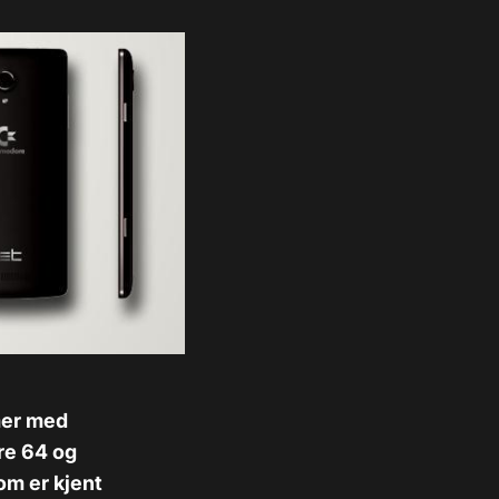
mer med
re 64 og
om er kjent