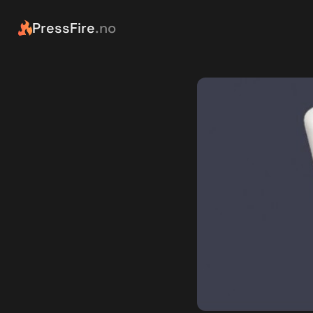
PressFire
.no