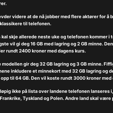
er.
evder videre at de nå jobber med flere aktører for å 
assikere til telefonen.
kal skje allerede neste uke og telefonen kommer i t
igste vil gi deg 16 GB med lagring og 2 GB minne. Den
ller rundt 2400 kroner med dagens kurs.
modellen gir deg 32 GB lagring og 3 GB minne. Fiffig
nene inkludere et minnekort med 32 GB lagring og d
opp til 64 GB. Den vil koste rundt 3000 kroner med
løpig ikke på lista over landene telefonen lanseres 
i Frankrike, Tyskland og Polen. Andre land skal være 