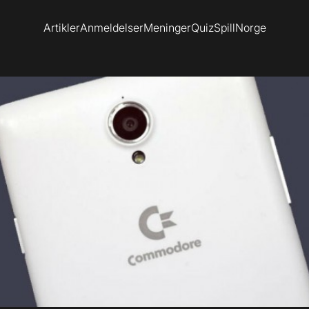
Artikler
Anmeldelser
Meninger
Quiz
SpillNorge