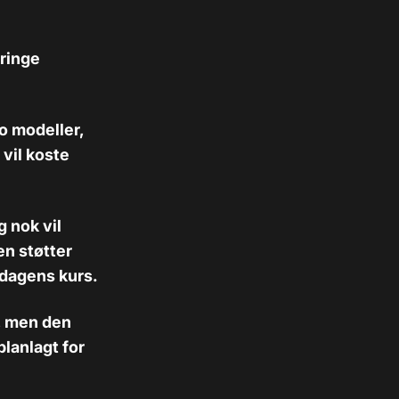
bringe
o modeller,
 vil koste
 nok vil
en støtter
 dagens kurs.
i, men den
planlagt for