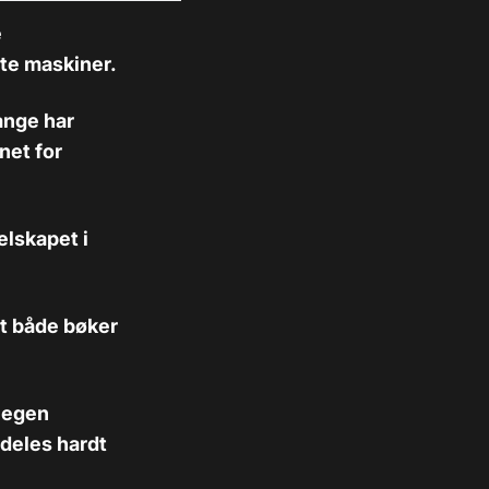
e
gte maskiner.
ange har
net for
elskapet i
itt både bøker
 egen
mdeles hardt