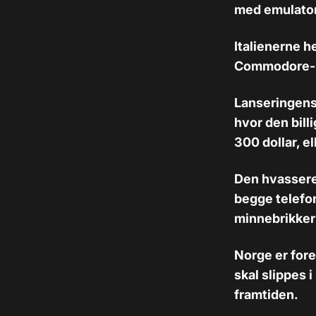
med emulator
Italienerne h
Commodore-kl
Lanseringens 
hvor den bill
300 dollar, e
Den hvassere 
begge telefo
minnebrikker 
Norge er fore
skal slippes 
framtiden.