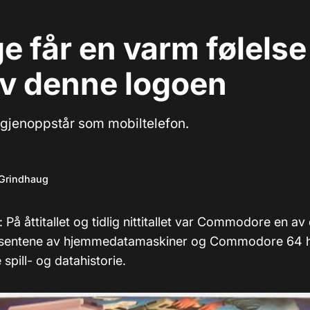
 får en varm følelse 
av denne logoen
jenoppstår som mobiltelefon.
 Grindhaug
: På åttitallet og tidlig nittitallet var Commodore en av 
usentene av hjemmedatamaskiner og Commodore 64 har
 spill- og datahistorie.