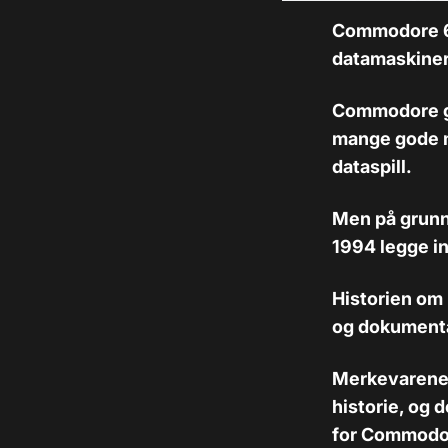
Commodore 64
datamaskiner.
Commodore gj
mange gode m
dataspill.
Men på grunn
1994 legge in
Historien om h
og dokumenta
Merkevarene 
historie, og 
for Commodo