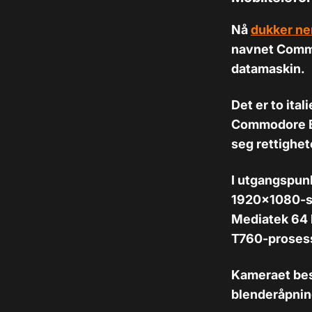
Nå
dukker ne
navnet Commo
datamaskin.
Det er to ita
Commodore Bu
seg rettighet
I utgangspun
1920x1080-skj
Mediatek 64 b
T760-prosess
Kameraet best
blenderåpning