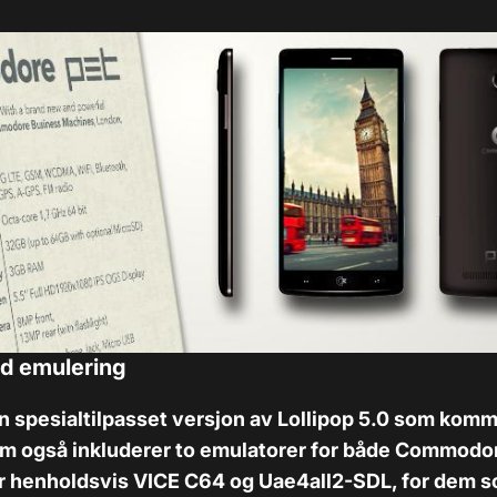
 emulering
en spesialtilpasset versjon av Lollipop 5.0 som kom
om også inkluderer to emulatorer for både Commodo
r henholdsvis VICE C64 og Uae4all2-SDL, for dem s