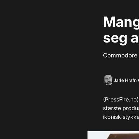
Mange
seg 
Commodore g
Jarle Hrafn
(PressFire.no)
største prod
ikonisk stykke