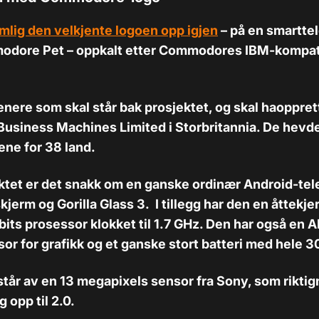
mlig den velkjente logoen opp igjen
– på en smartte
dore Pet – oppkalt etter Commodores IBM-kompat
lienere som skal står bak prosjektet, og skal haoppre
siness Machines Limited i Storbritannia. De hevder
ene for 38 land.
ktet er det snakk om en ganske ordinær Android-te
erm og Gorilla Glass 3. I tillegg har den en åttekje
its prosessor klokket til 1.7 GHz. Den har også en 
or for grafikk og et ganske stort batteri med hele 
år av en 13 megapixels sensor fra Sony, som riktig
 opp til 2.0.