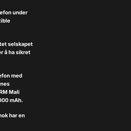
lefon under
ible
ttet selskapet
 å ha sikret
lefon med
rnes
ARM Mali
3000 mAh.
nok har en