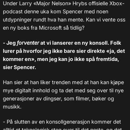
Under Larry «Major Nelson» Hrybs offisielle Xbox-
podcast denne uka kom Spencer med noen
utdypninger rundt hva han mente. Kan vi vente oss
en ny boks fra Microsoft så tidlig?
- Jeg
forventer
at vi lanserer en ny konsoll. Folk
lurer på hvorfor jeg ikke bare sier direkte «ja, det
kommer en», men jeg kan jo ikke spå fremtida,
sier Spencer.
Han sier at han liker trenden med at han kan kjøpe
mye digitalt innhold og ta det med seg over til nye
generasjoner av dingser, som filmer, bøker og
musikk.
- På slutten av en konsollgenerasjon kommer det
alltid et teknologisk steg over til det neste, og det