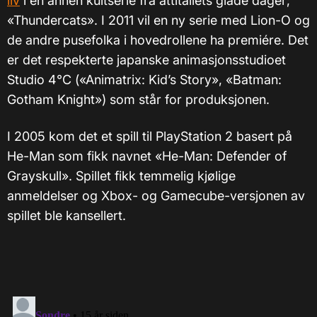
liv
i en annen kultserie fra åttitallets glade dager;
«Thundercats». I 2011 vil en ny serie med Lion-O og
de andre pusefolka i hovedrollene ha premiére. Det
er det respekterte japanske animasjonsstudioet
Studio 4°C («Animatrix: Kid’s Story», «Batman:
Gotham Knight») som står for produksjonen.
I 2005 kom det et spill til PlayStation 2 basert på
He-Man som fikk navnet «He-Man: Defender of
Grayskull». Spillet fikk temmelig kjølige
anmeldelser og Xbox- og Gamecube-versjonen av
spillet ble kansellert.