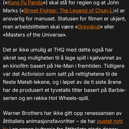
(«
Kung Fu Panda
») skal stå for regien og at John
Marks («
Street Fighter: The Legend of Chun-Li
») er
ansvarlig for manuset. Statusen for filmen er ukjent,
men arbeidstittelen skal være «
Greyskull
» eller
«Masters of the Universe».
Det er ikke umulig at THQ med dette også har
sikret seg muligheten til å lage spill i kjølvannet av
en kinofilm basert på He-Man i fremtiden. Tidligere
var det Activision som satt på rettighetene til de
fleste Matell-lekene, og i løpet av de ti siste årene
har de produsert et tyvetalls titler basert på Barbie-
serien og en rekke Hot Wheels-spill.
Warner Brothers har ikke gitt opp renessansen av
åttitallets animasjonsfavoritter – de har
pustet nytt