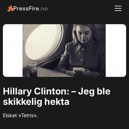
PressFire
.no
Hillary Clinton: – Jeg ble
skikkelig hekta
Elsket «Tetris».