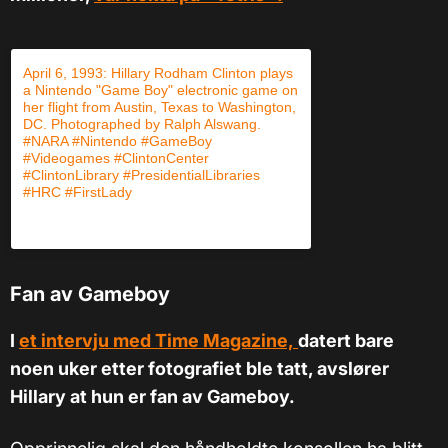
April 6, 1993: Hillary Rodham Clinton plays
a Nintendo "Game Boy" electronic game on
her flight from Austin, Texas to Washington,
DC. Photographed by Ralph Alswang.
#NARA #Nintendo #GameBoy
#Videogames #ClintonCenter
#ClintonLibrary #PresidentialLibraries
#HRC #FirstLady
Et bilde publisert av William J. Clinton Library (@wjclibrary42) mandag 20. April. 2015 PDT
Fan av Gameboy
I
et intervju med Time Magazine,
datert bare
noen uker etter fotografiet ble tatt, avslører
Hillary at hun er fan av Gameboy.