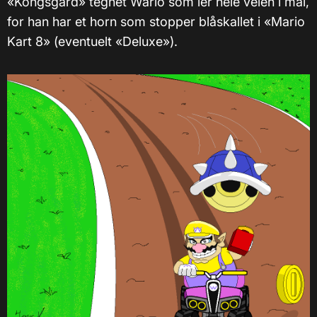
«Kongsgård» tegnet Wario som ler hele veien i mål,
for han har et horn som stopper blåskallet i «Mario
Kart 8» (eventuelt «Deluxe»).