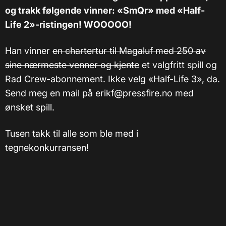
og trakk følgende vinner: «SmQr» med «Half-
Life 2»-ristingen! WOOOOO!
Han vinner
en chartertur til Magaluf med 250 av
sine nærmeste venner og kjente
et valgfritt spill og
Rad Crew-abonnement. Ikke velg «Half-Life 3», da.
Send meg en mail på erikf@pressfire.no med
ønsket spill.
Tusen takk til alle som ble med i
tegnekonkurransen!