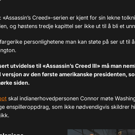
: «Assassin’s Creed»-serien er kjent for sin lekne tolkn
en, og høstens tredje kapittel ser ikke ut til å bli et un
fargerike personlighetene man kan støte på ser ut til
ngton.
ert utvidelse til «Assassin’s Creed III» må man neml
 versjon av den første amerikanske presidenten, so
mørke siden.
pot
skal indianerhovedpersonen Connor møte Washin
ge enspilleroppdrag, som ikke nødvendigvis skildrer hi
ikk.