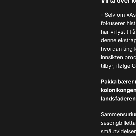
Vil ta over 
- Selv om «Ass
fokuserer hist
har vi lyst til
denne ekstra
hvordan ting 
innsikten pro
tilbyr, ifølge
Pakka bærer 
kolonikongen 
landsfaderen 
Sammensuriume
sesongbilletta
småutvidelser