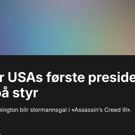
r USAs første presid
på styr
ngton blir stormannsgal i «Assassin’s Creed III».
k