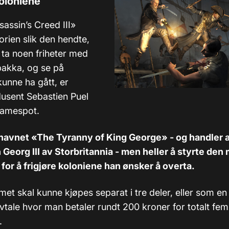
koloniene
assin’s Creed III»
orien slik den hendte,
 å ta noen friheter med
pakka, og se på
kunne ha gått, er
dusent Sebastien Puel
 Gamespot.
navnet «The Tyranny of King George» - og handler a
Georg III av Storbritannia - men heller å styrte de
for å frigjøre koloniene han ønsker å overta.
t skal kunne kjøpes separat i tre deler, eller som en
vtale hvor man betaler rundt 200 kroner for totalt fem
.