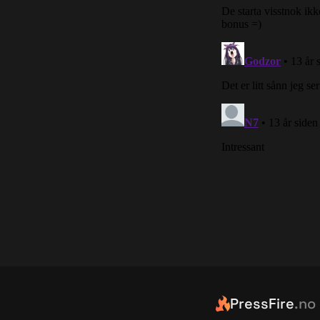
PressFire
.no