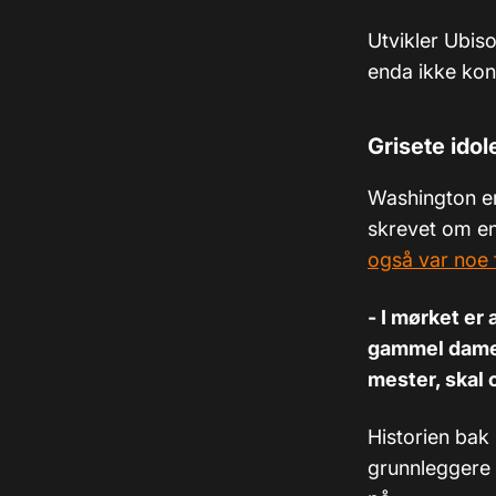
Utvikler Ubiso
enda ikke konk
Grisete idol
Washington er 
skrevet om en
også var noe 
- I mørket er
gammel dame m
mester, skal 
Historien bak
grunnleggere s