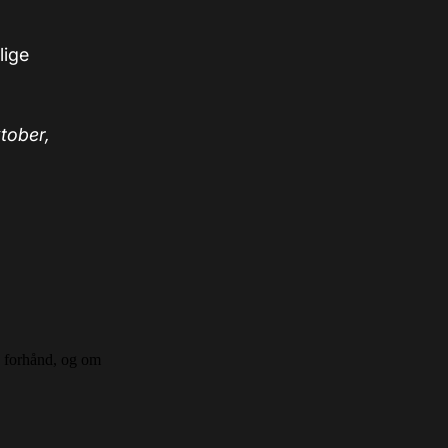
lige
ktober,