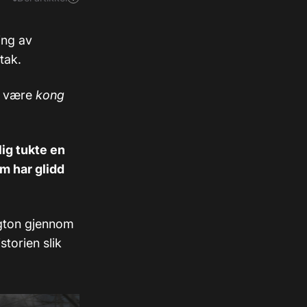
ing av
ntak.
 å være
kong
ig tukte en
m har glidd
gton gjennom
storien slik