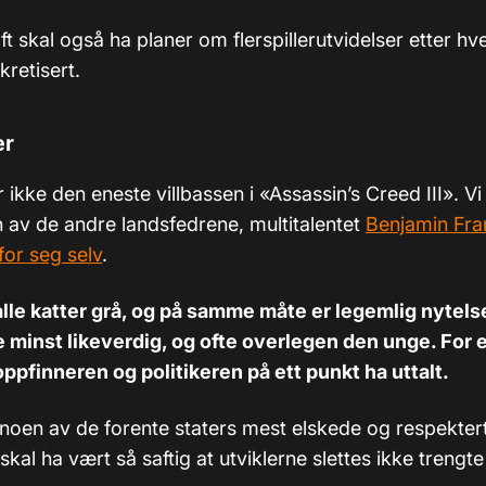
ft skal også ha planer om flerspillerutvidelser etter hv
retisert.
er
ikke den eneste villbassen i «Assassin’s Creed III». Vi 
 av de andre landsfedrene, multitalentet
Benjamin Fra
for seg selv
.
 alle katter grå, og på samme måte er legemlig nytel
inst likeverdig, og ofte overlegen den unge. For e
oppfinneren og politikeren på ett punkt ha uttalt.
 noen av de forente staters mest elskede og respekter
kal ha vært så saftig at utviklerne slettes ikke trengt