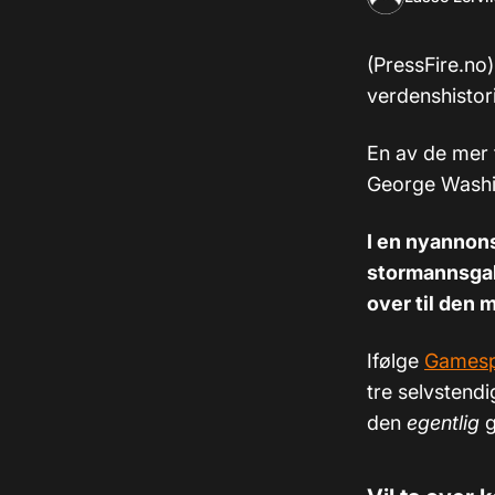
(PressFire.no)
verdenshistori
En av de mer 
George Washi
I en nyannons
stormannsgal
over til den 
Ifølge
Games
tre selvstendi
den
egentlig
g