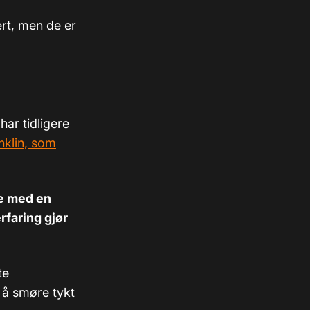
ert, men de er
har tidligere
nklin, som
se med en
rfaring gjør
te
e å smøre tykt