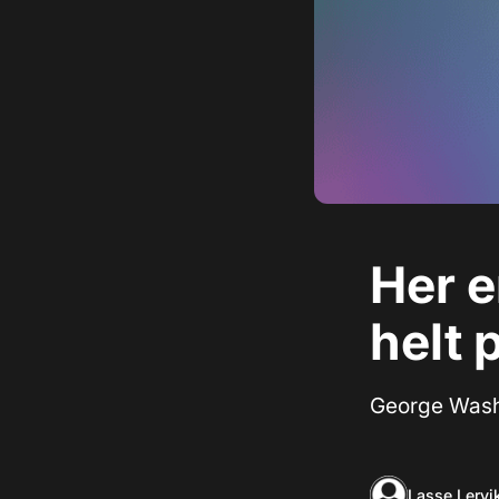
Her e
helt 
George Washi
Lasse Lervi