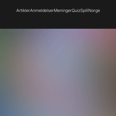
Artikler
Anmeldelser
Meninger
Quiz
SpillNorge