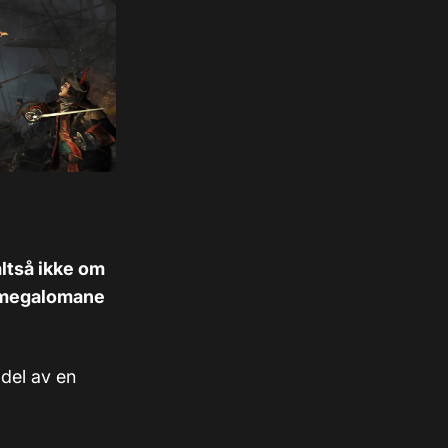
ltså ikke om
n megalomane
 del av en