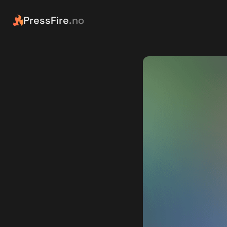
PressFire
.no