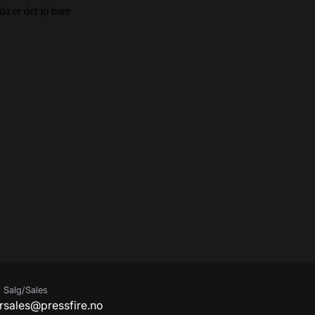
Salg/Sales
r
sales@pressfire.no