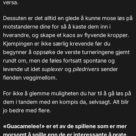
versa.
Dessuten er det alltid en glede å kunne mose løs på
motstanderne dine for så å kaste dem inn i
hverandre, og skape et kaos av flyvende kropper.
Kjempingen er ikke særlig krevende før du
begynner å oppsøke de verste turneringene gjemt
rundt om, men de føles fortsatt spontane og
levende ut idet
suplexer
og
piledrivers
sender
fienden veggimellom.
For ikke å glemme muligheten du har til å gå løs på
dem i tandem med en kompis da, selvsagt. Alt blir
jo bedre med flere.
«Guacamelee!» er et av de spillene som er mer
morsomt å spille enn de er interessante å prate