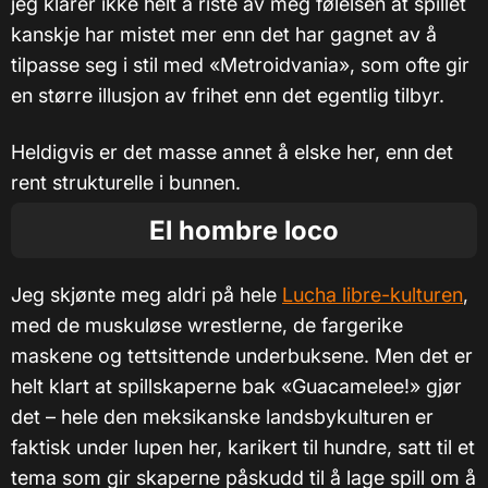
jeg klarer ikke helt å riste av meg følelsen at spillet
kanskje har mistet mer enn det har gagnet av å
tilpasse seg i stil med «Metroidvania», som ofte gir
en større illusjon av frihet enn det egentlig tilbyr.
Heldigvis er det masse annet å elske her, enn det
rent strukturelle i bunnen.
El hombre loco
Jeg skjønte meg aldri på hele
Lucha libre-kulturen
,
med de muskuløse wrestlerne, de fargerike
maskene og tettsittende underbuksene. Men det er
helt klart at spillskaperne bak «Guacamelee!» gjør
det – hele den meksikanske landsbykulturen er
faktisk under lupen her, karikert til hundre, satt til et
tema som gir skaperne påskudd til å lage spill om å