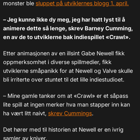
monster ble
sluppet på utviklernes blogg 1. april.
–
Jeg kunne ikke dy meg, jeg har hatt lyst til å
animere dette så lenge, skrev Barney Cumming,
en av de to utviklerne bak indiespillet «Crawl».
Etter animasjonen av en illsint Gabe Newell fikk
oppmerksomhet i diverse spillmedier, fikk
utviklerne småpanikk for at Newell og Valve skulle
bli irriterte over stuntet til det lille indiestudioet.
–
Mine gamle tanker om at «Crawl» er et såpass
lite spill at ingen merker hva man stapper inn kan
ha vært litt naivt,
skrev Cummings
.
Det hører med til historien at Newell er en ivrig
samler av kniver.