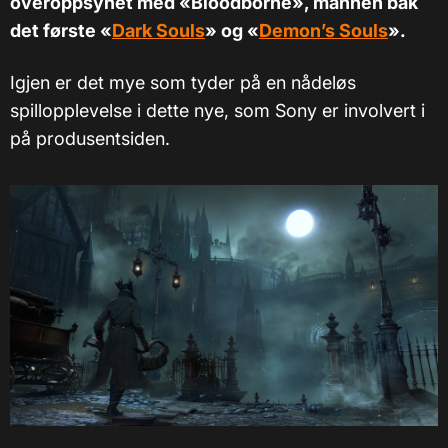
overoppsynet med «Bloodborne», mannen bak
det første «
Dark Souls
» og «
Demon’s Souls
».
Igjen er det mye som tyder på en nådeløs
spillopplevelse i dette nye, som Sony er involvert i
på produsentsiden.