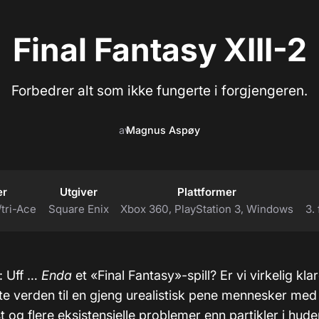
Final Fantasy XIII-2
Forbedrer alt som ikke fungerte i forgjengeren.
av
Magnus Aspøy
er
Utgiver
Plattformer
/tri-Ace
Square Enix
Xbox 360, PlayStation 3, Windows
3.
: Uff …
Enda
et «Final Fantasy»-spill? Er vi virkelig kla
te verden til en gjeng urealistisk pene mennesker med
 og flere eksistensielle problemer enn partikler i hud