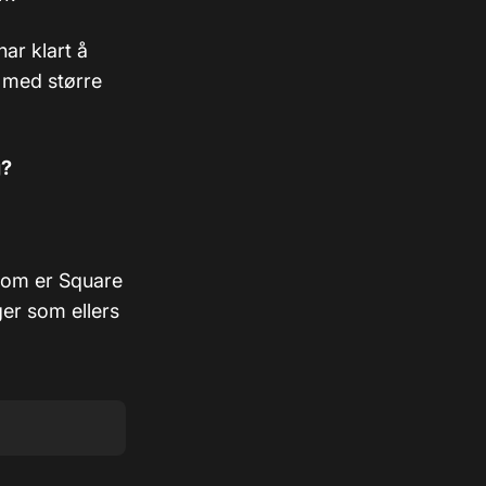
har klart å
r med større
g?
 som er Square
er som ellers