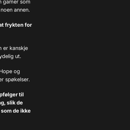
. En gamer som
n noen annen.
at frykten for
em er kanskje
ydelig ut.
e Hope og
er spøkelser.
følger til
g, slik de
r som de ikke