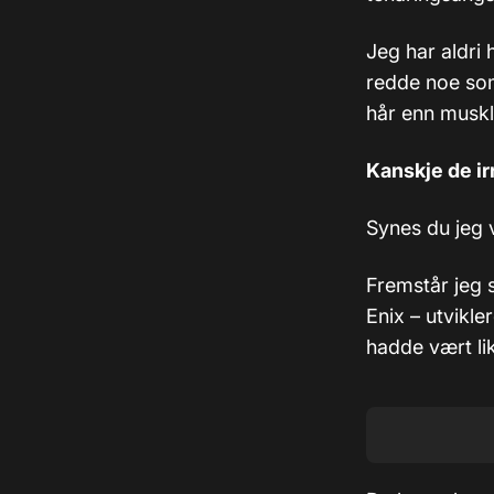
Jeg har aldri 
redde noe som
hår enn muskl
Kanskje de ir
Synes du jeg v
Fremstår jeg 
Enix – utvikl
hadde vært li