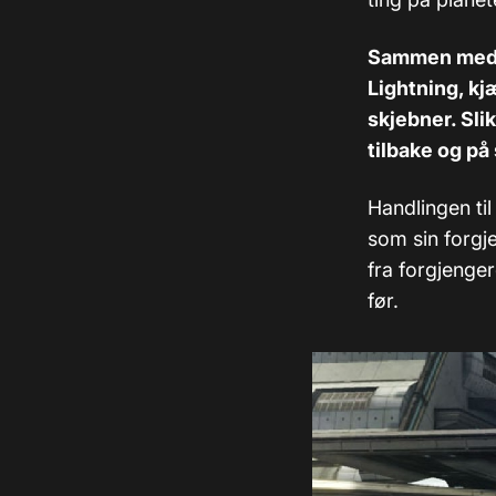
Sammen med d
Lightning, kj
skjebner. Sl
tilbake og på 
Handlingen til
som sin forgje
fra forgjenge
før.