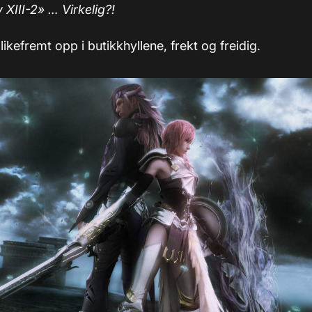
 XIII-2» … Virkelig?!
 likefremt opp i butikkhyllene, frekt og freidig.