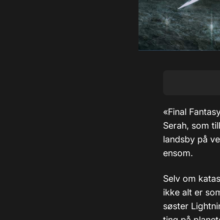
«Final Fantas
Serah, som til
landsby på ve
ensom.
Selv om katast
ikke alt er s
søster Lightni
ting på planet