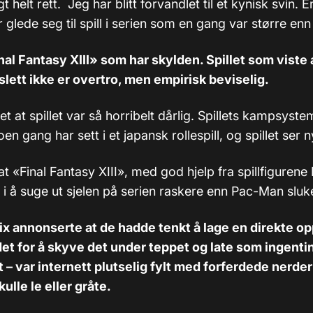
t helt rett. Jeg har blitt forvandlet til et kynisk svin
r glede seg til spill i serien som en gang var større en
nal Fantasy XIII» som har skylden. Spillet som viste 
 slett ikke er overtro, men empirisk beviselig.
et at spillet var så horribelt dårlig. Spillets kampsyst
en gang har sett i et japansk rollespill, og spillet ser n
t «Final Fantasy XIII», med god hjelp fra spillfiguren
s i å suge ut sjelen på serien raskere enn Pac-Man sluk
x annonserte at de hadde tenkt å lage en direkte opp
det for å skyve det under teppet og late som ingentin
t – var internett plutselig fylt med forferdede nerde
ulle le eller gråte.