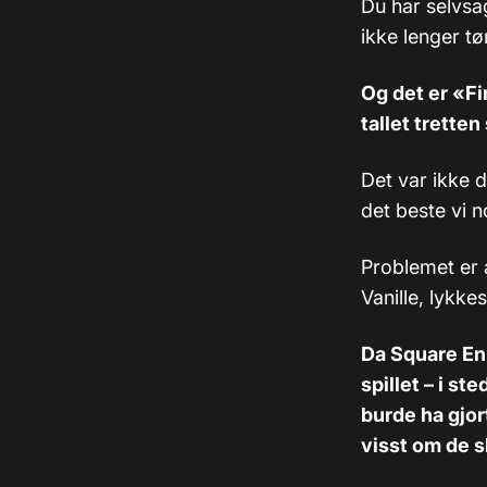
Du har selvsag
ikke lenger tø
Og det er «Fi
tallet tretten
Det var ikke d
det beste vi no
Problemet er a
Vanille, lykke
Da Square Eni
spillet
–
i ste
burde ha gjor
visst om de sk