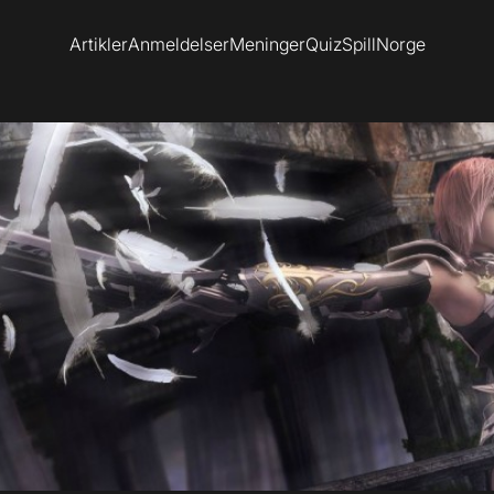
Artikler
Anmeldelser
Meninger
Quiz
SpillNorge