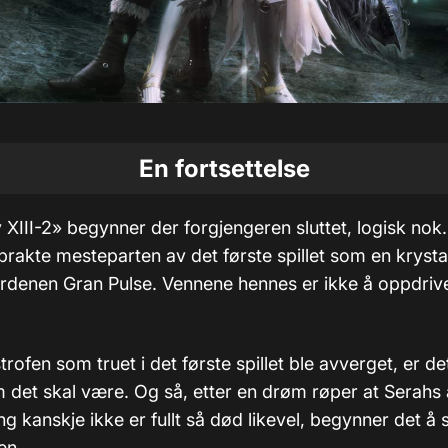
En fortsettelse
y XIII-2» begynner der forgjengeren sluttet, logisk no
brakte mesteparten av det første spillet som en krystal
rdenen Gran Pulse. Vennene hennes er ikke å oppdrive
rofen som truet i det første spillet ble avverget, er det
om det skal være. Og så, etter en drøm røper at Serahs
ng kanskje ikke er fullt så død likevel, begynner det å
en.