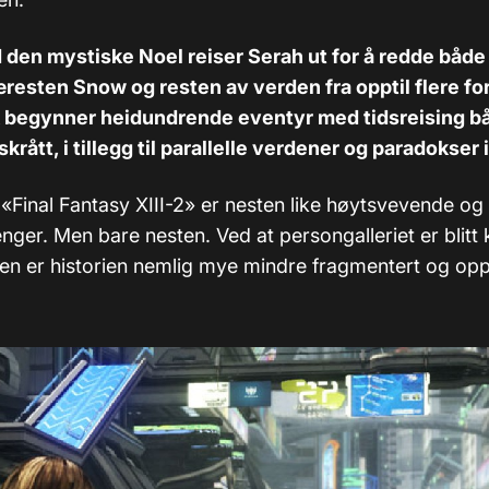
en mystiske Noel reiser Serah ut for å redde både
æresten Snow og resten av verden fra opptil flere fo
ik begynner heidundrende eventyr med tidsreising b
skrått, i tillegg til parallelle verdener og paradokser 
 «Final Fantasy XIII-2» er nesten like høytsvevende og
nger. Men bare nesten. Ved at persongalleriet er blitt k
ren er historien nemlig mye mindre fragmentert og op