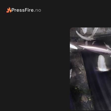
PressFire
.no