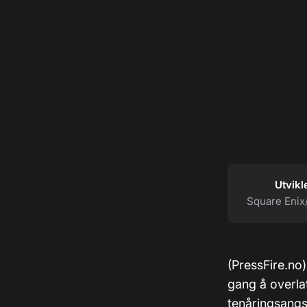
Utvikl
Square Enix
(PressFire.no)
gang å overla
tenåringsangst