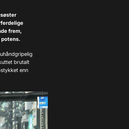
 søster
rferdelige
åde frem,
i potens.
 uhåndgripelig
uttet brutalt
pstykket enn