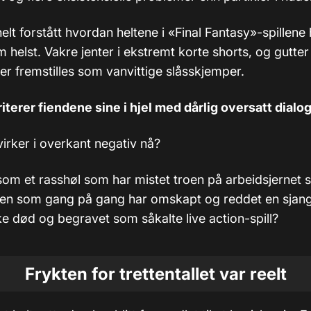
helt forstått hvordan heltene i «Final Fantasy»-spillene 
 helst. Vakre jenter i ekstremt korte shorts, og gutte
er fremstilles som vanvittige slåsskjemper.
riterer fiendene sine i hjel med dårlig oversatt dialo
irker i overkant negativ nå?
som et rasshøl som har mistet troen på arbeidsjernet
eren som gang på gang har omskapt og reddet en sjang
ke død og begravet som såkalte live action-spill?
Frykten for trettentallet var reelt