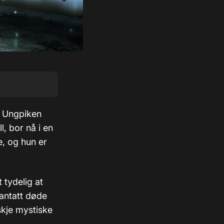
k. Ungpiken
l, bor nå i en
, og hun er
 tydelig at
 antatt døde
 skje mystiske