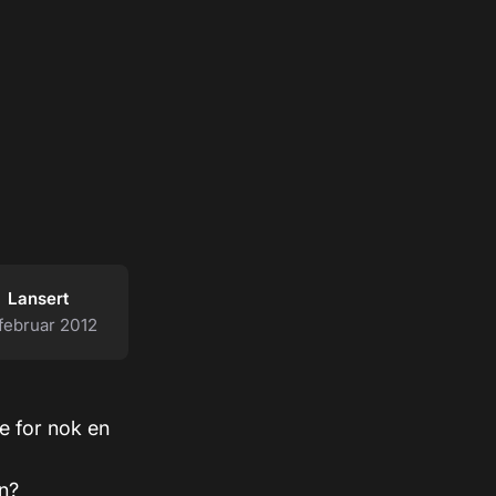
Lansert
 februar 2012
re for nok en
en?