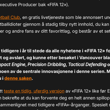
xecutive Producer bak «FIFA 12»).
tball Club
, en gratis livetjeneste som ble annonsert un
otballidioter gjennom å stadig tilby nytt innhold, du ka
r og andre fans av ditt favorittlag, og består av et s
tidligere i år til stede da alle nyhetene i «FIFA 12» f
t og avslørt, og kunne etter besøket i Vancouver bl
mpact Engine
,
Precision Dribbling
,
Tactical Defending
o
noen av de sentrale innovasjonene i denne serien. M
u i
denne saken
.
tt
teste en tidlig, uferdig versjon
av «FIFA 12» like før 
n bekrefte at du kan forvente deg en helt annen spillo
 sammenlignet med tidligere «FIFA»-årganger. Spesielt 