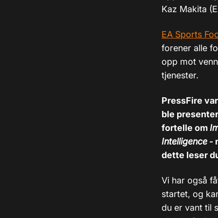
Kaz Makita (E
EA Sports Foo
forener alle f
opp mot venne
tjenester.
PressFire var 
ble presenter
fortelle om
I
Intelligence
- 
dette leser d
Vi har også få
startet, og ka
du er vant til