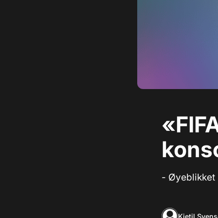
«FIFA
kons
- Øyeblikket
Kjetil Sven