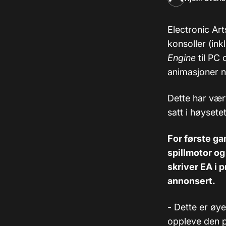
Electronic Arts
konsoller (ink
Engine
til PC 
animasjoner n
Dette har vært
satt i høysete
For første ga
spillmotor og
skriver EA i 
annonsert.
- Dette er øye
oppleve den p