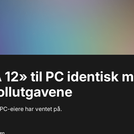
 12» til PC identisk 
ollutgavene
 PC-eiere har ventet på.
sen