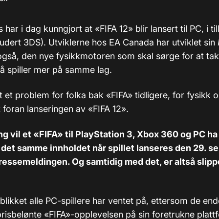
 har i dag kunngjort at «FIFA 12» blir lansert til PC, i til
ludert 3DS). Utviklerne hos EA Canada har utviklet sin
også, den nye fysikkmotoren som skal sørge for at tak
å spiller mer på samme lag.
 et problem for folka bak «FIFA» tidligere, for fysikk o
t foran lanseringen av «FIFA 12».
ng vil et «FIFA» til PlayStation 3, Xbox 360 og PC ha
 det samme innholdet når spillet lanseres den 29. s
pressemeldingen. Og samtidig med det, er altså slip
blikket alle PC-spillere har ventet på, ettersom de ende
risbelønte «FIFA»-opplevelsen på sin foretrukne plattf