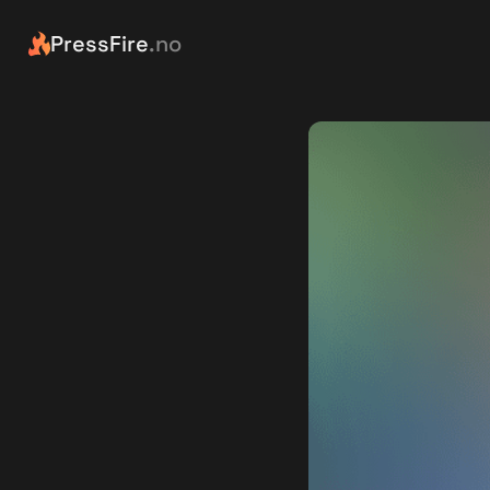
PressFire
.no