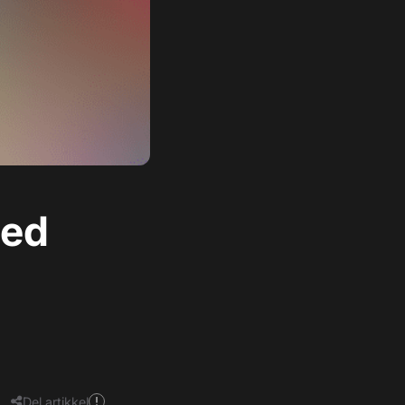
med
Del artikkel