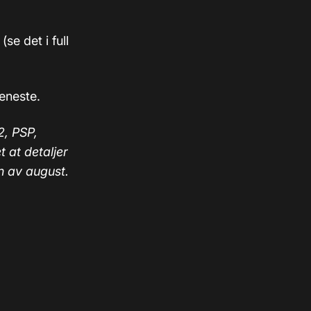
se det i full
jeneste.
2, PSP,
 at detaljer
n av august.