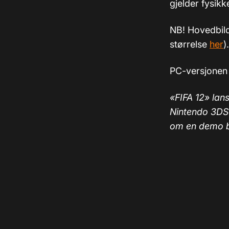
gjelder fysikk
NB! Hovedbilde
størrelse
her
).
PC-versjonen k
«FIFA 12» lans
Nintendo 3DS 
om en demo b