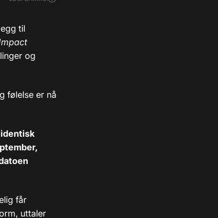
legg til
Impact
linger og
g følelse er nå
 identisk
eptember,
pdatoen
lig får
orm, uttaler