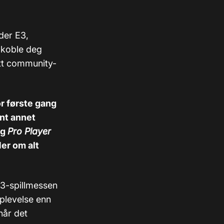
der E3,
n koble deg
ett community-
or første gang
ant annet
g
Pro Player
er om alt
E3-spillmessen
pplevelse enn
når det