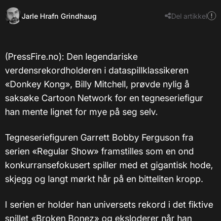
Jarle Hrafn Grindhaug
Del artikkel
(PressFire.no): Den legendariske
verdensrekordholderen i dataspillklassikeren
«Donkey Kong», Billy Mitchell, prøvde nylig å
saksøke Cartoon Network for en tegneseriefigur
han mente lignet for mye på seg selv.
Tegneseriefiguren Garrett Bobby Ferguson fra
serien «Regular Show» framstilles som en ond
konkurransefokusert spiller med et gigantisk hode,
skjegg og langt mørkt hår på en bitteliten kropp.
I serien er holder han universets rekord i det fiktive
spillet «Broken Bonez» og eksloderer når han